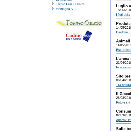
Trento Film Festival
Luglio a
montagna.tv
18/06/201
I fiori del
Prodotti
14/05/201
Direttiva 
Animali 
11/05/201
Escursione
L'arena 
21/04/201
Fine settim
Sito pre
06/04/201
Tra natura 
Il Giaco
26/03/201
Foto e siti
Consuma
02/03/201
Aperitivi i
Sulle tr