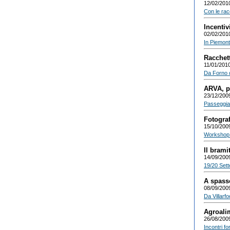
12/02/201
Con le rac
Incentiv
02/02/201
In Piemont
Racchet
11/01/201
Da Forno d
ARVA, pa
23/12/200
Passeggiat
Fotograf
15/10/200
Workshop d
Il brami
14/09/200
19/20 Sett
A spasso
08/09/200
Da Villarf
Agroali
26/08/200
Incontri f