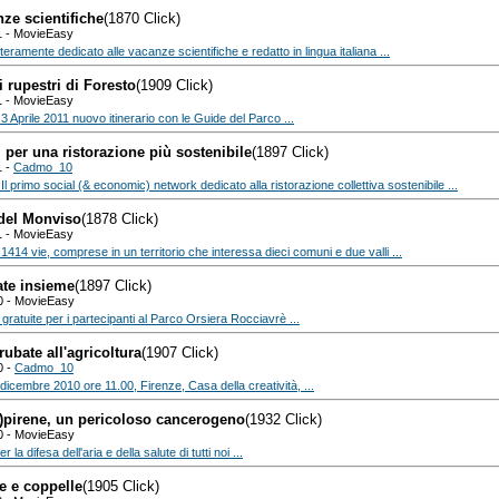
ze scientifiche
(1870 Click)
1 - MovieEasy
teramente dedicato alle vacanze scientifiche e redatto in lingua italiana ...
i rupestri di Foresto
(1909 Click)
1 - MovieEasy
 Aprile 2011 nuovo itinerario con le Guide del Parco ...
 per una ristorazione più sostenibile
(1897 Click)
1 -
Cadmo_10
l primo social (& economic) network dedicato alla ristorazione collettiva sostenibile ...
 del Monviso
(1878 Click)
1 - MovieEasy
1414 vie, comprese in un territorio che interessa dieci comuni e due valli ...
ate insieme
(1897 Click)
0 - MovieEasy
gratuite per i partecipanti al Parco Orsiera Rocciavrè ...
rubate all'agricoltura
(1907 Click)
0 -
Cadmo_10
dicembre 2010 ore 11.00, Firenze, Casa della creatività, ...
)pirene, un pericoloso cancerogeno
(1932 Click)
0 - MovieEasy
er la difesa dell'aria e della salute di tutti noi ...
ne e coppelle
(1905 Click)