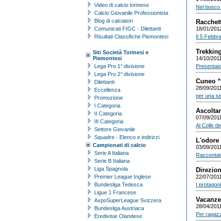
Video di calcio torinese
Nel bosco a
Calcio Giovanile Professionista
Blog di calciatori
Racchet
Comunicati FIGC - Dilettanti
18/01/201
Risultati Classifiche Piemontesi
Il 5 Febbra
Trekking
Siti Società Torinesi e
Piemontesi
14/10/201
Lega Pro 1° divisione
Presentaio
Lega Pro 2° divisione
Cuneo “C
Dilettanti
28/09/201
Eccellenza
per una ser
Promozione
I Categoria
Ascoltar
II Categoria
07/09/201
III Categoria
Al Colle de
Settore Giovanile
Squadre - Elenco e indirizzi
L'odore 
Campionati di calcio
03/09/201
Serie A Italiana
Raccontato
Serie B Italiana
Liga Spagnola
Direzio
Premier League Inglese
22/07/201
Bundesliga Tedesca
I protagoni
Ligue 1 Francese
Vacanze
AxpoSuperLeague Svizzera
28/04/201
Bundesliga Austriaca
Per ragazzi
Eredivisie Olandese