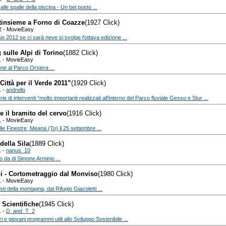
lle spalle della piscina - Un bel posto ...
tinsieme a Forno di Coazze
(1927 Click)
2 - MovieEasy
io 2012 se ci sarà neve si svolge l'ottava edizione ...
 sulle Alpi di Torino
(1882 Click)
1 - MovieEasy
ne al Parco Orsiera ...
ittà per il Verde 2011”
(1929 Click)
1 -
andrello
ie di interventi “molto importanti realizzati all’interno del Parco fluviale Gesso e Stur ...
e il bramito del cervo
(1916 Click)
1 - MovieEasy
lle Finestre, Meana (To) il 25 settembre ...
della Sila
(1889 Click)
1 -
nanus_10
 da di Simone Arminio ...
ni - Cortometraggio dal Monviso
(1980 Click)
1 - MovieEasy
sti della montagna, dal Rifugio Giacoletti ...
 Scientifiche
(1945 Click)
1 -
D_and_T_2
 e giovani programmi utili allo Sviluppo Sostenibile ...