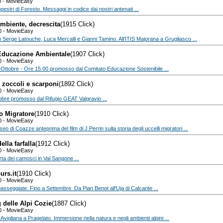
0 - MovieEasy
upestri di Foresto. Messaggi in codice dai nostri antenati ...
mbiente, decrescita
(1915 Click)
0 - MovieEasy
 Serge Latouche, Luca Mercalli e Gianni Tamino. All'ITIS Majorana a Grugliasco ...
ducazione Ambientale
(1907 Click)
0 - MovieEasy
Ottobre - Ore 15.00 promosso dal Comitato Educazione Sostenibile ...
 zoccoli e scarponi
(1892 Click)
0 - MovieEasy
obre promosso dal Rifugio GEAT Valgravio ...
o Migratore
(1910 Click)
0 - MovieEasy
eo di Coazze anteprima del film di J.Perrin sulla storia degli uccelli migratori ...
ella farfalla
(1912 Click)
0 - MovieEasy
rta dei camosci in Val Sangone ...
urs.it
(1910 Click)
0 - MovieEasy
asseggiate. Fino a Settembre. Da Pian Benot all'Uja di Calcante ...
 delle Alpi Cozie
(1887 Click)
0 - MovieEasy
 Avigliana a Pragelato. Immersione nella natura e negli ambienti alpini ...