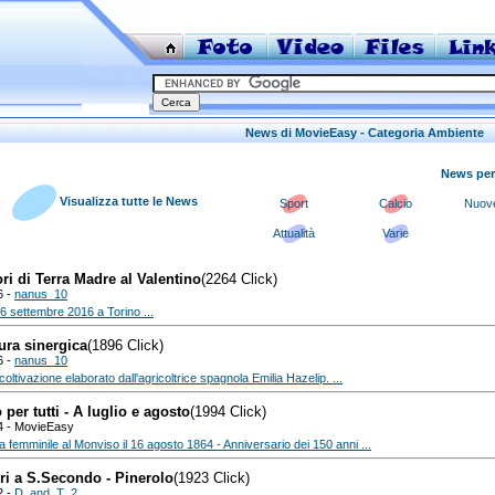
News di MovieEasy - Categoria Ambiente
News per
Visualizza tutte le News
Sport
Calcio
Nuove
Attualità
Varie
ri di Terra Madre al Valentino
(2264 Click)
6 -
nanus_10
26 settembre 2016 a Torino ...
ura sinergica
(1896 Click)
6 -
nanus_10
oltivazione elaborato dall'agricoltrice spagnola Emilia Hazelip. ...
per tutti - A luglio e agosto
(1994 Click)
4 - MovieEasy
ta femminile al Monviso il 16 agosto 1864 - Anniversario dei 150 anni ...
ri a S.Secondo - Pinerolo
(1923 Click)
2 -
D_and_T_2