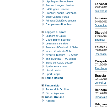
LigaSagres Portoghese
Le vacan
Premier League Ukraine
29/03/201
SAS Ligaen Danese
sito web in
Premier League Scozzese
SuperLeague Turca
Incision
Primera Divisiòn Argentina
24/03/201
Campeonato Brasiliano
Domenica 3
Leggere di sport
Dialoghi
Leggere di Calcio
14/03/201
Case Editrici Sportive
Ecomeal - I
Letteratura e calcio
Falesie
Poesie sul Calcio di U. Saba
03/01/201
Video di Umberto Saba
Recensite 
Azzurro Tenebra - G. Arpino
ah ! il Mundial ! - M. Soldati
Ciaspol
Storie del Calcio Locale
07/12/201
Il pallone racconta
Racchette 
Libri di calcio
Sport People
Braccia 
Found Rasing
02/12/201
Lunedì 13 
Fantacalcio
Fantacalcio On Line
Benzo(a
Siti per i giocatori
02/12/201
Giochi On Line
Iniziativa p
Hattrick
Riti, ru