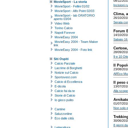
08/11/201
MovieSport - La storia
Incisioni r
MovieSport - Fellini 01/02
MovieSport - Alfo Point 02/03
Clima, a
MovieSport - lab ORATORIO
26/10/201
aperto 03/04
Serata con
Video Web
Torino Calcio
Forum E
Napoli Forever
14/10/201
MovieEasy 2004
Sabato 16 
MovieEasy 2004 - Team Maker
link
Certose,
MovieEasy 2004 - Foto link
28/09/201
9 e 10 Ott
Siti Ospiti
Calcio Parziale
Il Popol
Lacrime di Borghetti
23/08/201
Notizie sul Calcio
All'Eco Mus
Sportovest.com
Calcio di Eccellenza
Il peso d
E-dicola
13/07/201
Calcio fai da te
Alla scope
Storie di Calcio
Arnikato
Io gioco pulito
01/07/201
Non solo p
Cantine
Saluzzonline
Trekking
Eco dalle città
30/06/201
8 giorni da
Letteraltura