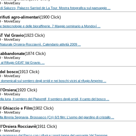
9 - MovieEasy
e di Saluzzo, Palazzo Sarriod de La Tour. Mostra fotografica sul paesaggio ...
 rifiuti agro-alimentari
(1900 Click)
9 - MovieEasy
lle biotecnologie e delle bioraffinerie. 7 Maggio seminario a Mondovì ...
T Val Gravio
(1923 Click)
9 - MovieEasy
Naturale Orsiera-Rocciavrè. Calendario attività 2009 ...
 abbandonate
(1874 Click)
9 - MovieEasy
 al Rifugio GEAT Val Gravio. ...
 del bosco
(1913 Click)
9 - MovieEasy
domenicali sul sentiero degli orridi e nei boschi vicini al rifugio Amprino ...
ll'Orsiera
(1920 Click)
9 - MovieEasy
la luna, Il sentiero del Plaisentif, Il sentiero degli orridi, Il canto del bosco ...
l Ghiaccio e Film
(1902 Click)
9 - MovieEasy
lla libreria Segnavia, Brossasco (Cn) 6/3 film: L'uomo del giardino di cristallo ...
l'Orsiera Rocciavrè
(1911 Click)
9 - MovieEasy
ve promosso dal Parco con i rifugi e i posti tappa del versante Val Sangone ...