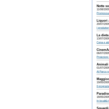
Notte sot
11/08/200
Promossa d
Liquori 
20/07/200
I produttor
La dieta
13/07/200
Cena e atti
CinemAm
06/07/200
Proiezioni 
Animali 
01/07/200
Al Parco n
Maggioc
19/05/200
Il program
Paradiso
18/05/200
In località
Sguardi