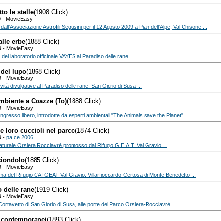
to le stelle
(1908 Click)
9 - MovieEasy
all'Associazione Astrofili Segusini per il 12 Agosto 2009 a Pian dell'Alpe, Val Chisone ...
alle erbe
(1888 Click)
9 - MovieEasy
i del laboratorio officinale VAYES al Paradiso delle rane ...
 del lupo
(1868 Click)
9 - MovieEasy
vità divulgative al Paradiso delle rane. San Giorio di Susa ...
biente a Coazze (To)
(1888 Click)
9 - MovieEasy
ingresso libero, introdotte da esperti ambientali."The Animals save the Planet" ...
e loro cuccioli nel parco
(1874 Click)
9 -
pa.ce.2006
aturale Orsiera Rocciavrè promosso dal Rifugio G.E.A.T. Val Gravio ...
iondolo
(1885 Click)
9 - MovieEasy
ma del Rifugio CAI GEAT Val Gravio. Villarfioccardo-Certosa di Monte Benedetto ...
 delle rane
(1919 Click)
9 - MovieEasy
 Cortavetto di San Giorio di Susa, alle porte del Parco Orsiera-Rocciavrè. ...
 contemporanei
(1893 Click)