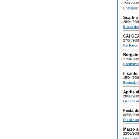
15/05/200
Costigliol
Scarti e
28/04/200
Il ruolo de
CAI GEA
27/04/200
Nel Parco 
Borgate
27/04/200
Escursioni
Il canto
15/04/200
Escursioni 
Aprile a
20/03/200
La cena del
Festa de
02/03/200
Dal sito de
Marzo al
23/02/200
Le iniziati