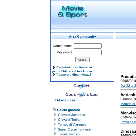
Area Community
Nome utente:
Password:
Registrati gratuitamente
per pubblicare il tuo Album
Password dimenticata?
Produtto
09/08/201
Dal 22 al 
Agricolt
01/08/201
Movie Easy
Metodo di c
Calcio giocato
Monviso 
Giovanili Juventus
03/04/201
Giovanili Torino
Prima sali
Torneo di Viareggio
Super Oscar Torinese
Dinosau
Talenti nostrani
14/08/201