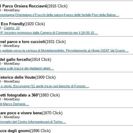
l Parco Orsiera Rocciavré
(1916 Click)
0 - MovieEasy
la montagna;Orientalupo eTrucchi della natura;Il peso delle farfalle;Fiori della Balma ...
 Eco Friendly
(1920 Click)
0 -
Cadmo_10
ErP. Incontro promosso dalla Camera di Commercio per il 18-05-10 ...
nel parco e loro cuccioli
(1931 Click)
0 - MovieEasy
 guidata verso la certosa di Montebenedetto. Pernottamento al rifugio GEAT Val Gravio ...
del gallo forcello
(1914 Click)
0 - MovieEasy
ana sulle tracce dei gladiatori alpini ...
istorico delle Voute
(1909 Click)
0 - MovieEasy
e storia. Escursione l'11 aprile tra le rupi bianche di Foresto ...
letti fotografato a 360°
(1883 Click)
0 - MovieEasy
 di Marco Demaria ...
re poco e vivere bene
(1870 Click)
0 - MovieEasy
nformativi del Centro Informagiovani di Torino ...
acce degli gnomi
(1896 Click)