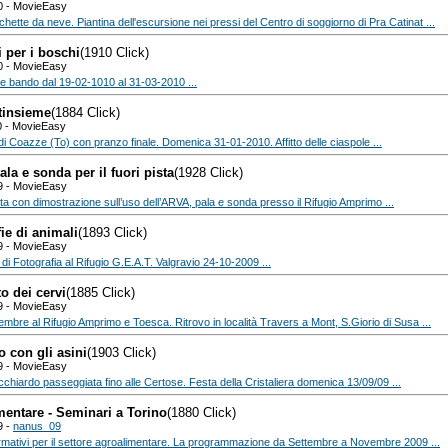
0 - MovieEasy
chette da neve. Piantina dell'escursione nei pressi del Centro di soggiorno di Pra Catinat ...
i per i boschi
(1910 Click)
0 - MovieEasy
e bando dal 19-02-1010 al 31-03-2010 ...
tinsieme
(1884 Click)
0 - MovieEasy
i Coazze (To) con pranzo finale. Domenica 31-01-2010. Affitto delle ciaspole ...
la e sonda per il fuori pista
(1928 Click)
9 - MovieEasy
a con dimostrazione sull’uso dell’ARVA, pala e sonda presso il Rifugio Amprimo ...
ie di animali
(1893 Click)
9 - MovieEasy
i Fotografia al Rifugio G.E.A.T. Valgravio 24-10-2009 ...
to dei cervi
(1885 Click)
9 - MovieEasy
embre al Rifugio Amprimo e Toesca. Ritrovo in località Travers a Mont, S.Giorio di Susa ...
 con gli asini
(1903 Click)
9 - MovieEasy
occhiardo passeggiata fino alle Certose. Festa della Cristaliera domenica 13/09/09 ...
mentare - Seminari a Torino
(1880 Click)
9 -
nanus_09
ormativi per il settore agroalimentare. La programmazione da Settembre a Novembre 2009 ...