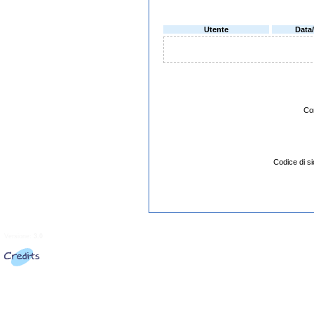
Utente
Data
Co
Codice di 
Versione:
3.0