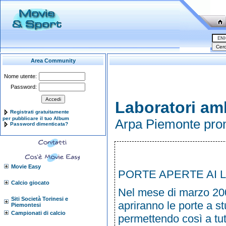
Area Community
Nome utente:
Password:
Laboratori amb
Registrati gratuitamente
per pubblicare il tuo Album
Arpa Piemonte prom
Password dimenticata?
Movie Easy
PORTE APERTE AI 
Calcio giocato
Nel mese di marzo 2009
Siti Società Torinesi e
apriranno le porte a st
Piemontesi
Campionati di calcio
permettendo così a tut