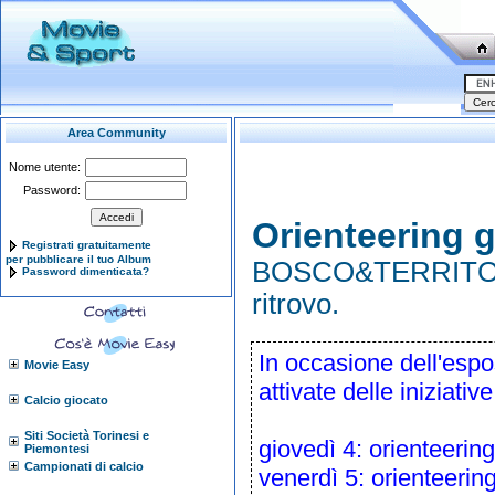
Area Community
Nome utente:
Password:
Orienteering g
Registrati gratuitamente
per pubblicare il tuo Album
BOSCO&TERRITORIO
Password dimenticata?
ritrovo.
In occasione dell'e
Movie Easy
attivate delle iniziative
Calcio giocato
Siti Società Torinesi e
giovedì 4: orienteerin
Piemontesi
Campionati di calcio
venerdì 5: orienteeri