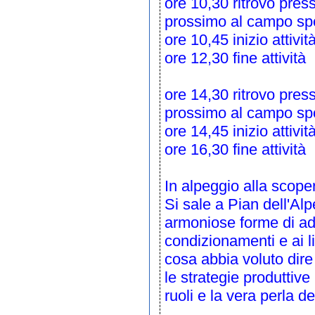
ore 10,30 ritrovo pre
prossimo al campo spo
ore 10,45 inizio attivit
ore 12,30 fine attività
ore 14,30 ritrovo pre
prossimo al campo spo
ore 14,45 inizio attivit
ore 16,30 fine attività
In alpeggio alla scoper
Si sale a Pian dell'Alp
armoniose forme di a
condizionamenti e ai l
cosa abbia voluto dire
le strategie produttive 
ruoli e la vera perla de