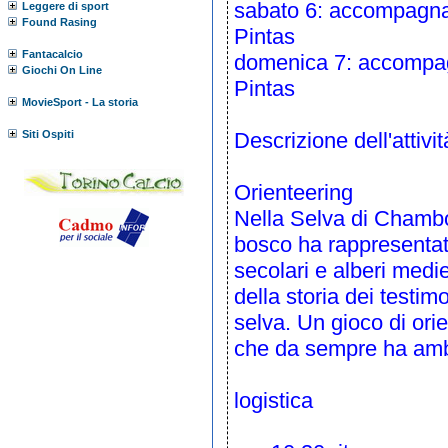
sabato 6: accompagnam
Leggere di sport
Found Rasing
Pintas
Fantacalcio
domenica 7: accompagn
Giochi On Line
Pintas
MovieSport - La storia
Siti Ospiti
Descrizione dell'attivit
Orienteering
Nella Selva di Chambo
bosco ha rappresentato 
secolari e alberi mediev
della storia dei testim
selva. Un gioco di ori
che da sempre ha ambi
logistica