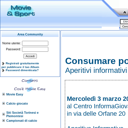
Area Community
Nome utente:
Password:
Consumare po
Registrati gratuitamente
per pubblicare il tuo Album
Aperitivi informativ
Password dimenticata?
Movie Easy
Mercoledì 3 marzo 2
Calcio giocato
al Centro InformaGiov
in via delle Orfane 20
Siti Società Torinesi e
Piemontesi
Campionati di calcio