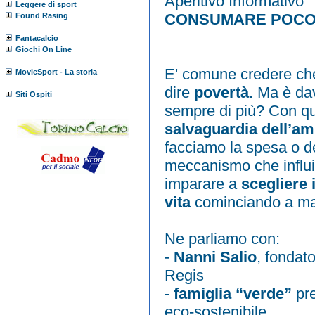
Aperitivo Informativo
Leggere di sport
CONSUMARE POCO E 
Found Rasing
Fantacalcio
Giochi On Line
E' comune credere c
MovieSport - La storia
dire
povertà
. Ma è da
Siti Ospiti
sempre di più? Con q
salvaguardia dell’am
facciamo la spesa o d
meccanismo che influis
imparare a
scegliere 
vita
cominciando a ma
Ne parliamo con:
-
Nanni Salio
, fondat
Regis
-
famiglia “verde”
pre
eco-sostenibile