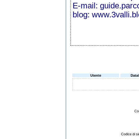
E-mail:
guide.parc
blog:
www.3valli.b
Utente
Data
Co
Codice di 