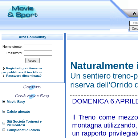
Area Community
Nome utente:
Password:
Naturalmente 
Registrati gratuitamente
per pubblicare il tuo Album
Un sentiero treno-p
Password dimenticata?
riserva dell'Orrido
DOMENICA 6 APRIL
Movie Easy
Calcio giocato
Il Treno come mezzo p
Siti Società Torinesi e
montagna utilizzando, 
Piemontesi
Campionati di calcio
un rapporto privilegia