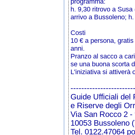
programma:
h. 9,30 ritrovo a Susa
arrivo a Bussoleno; h. 
Costi
10 € a persona, gratis 
anni.
Pranzo al sacco a caric
se una buona scorta d
L'iniziativa si attive
-----------------------
Guide Ufficiali de
e Riserve degli Or
Via San Rocco 2 - 
10053 Bussoleno (
Tel. 0122.47064 po