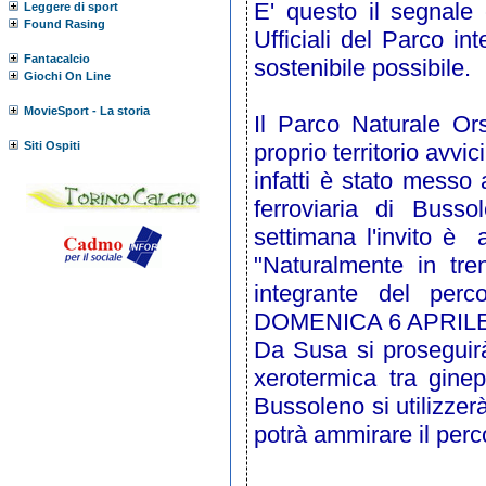
E' questo il segnale
Leggere di sport
Found Rasing
Ufficiali del Parco in
Fantacalcio
sostenibile possibile.
Giochi On Line
MovieSport - La storia
Il Parco Naturale Ors
Siti Ospiti
proprio territorio avvi
infatti è stato messo
ferroviaria di Busso
settimana l'invito è a
"Naturalmente in tre
integrante del perc
DOMENICA 6 APRILE a 
Da Susa si proseguirà
xerotermica tra ginep
Bussoleno si utilizzerà
potrà ammirare il perco