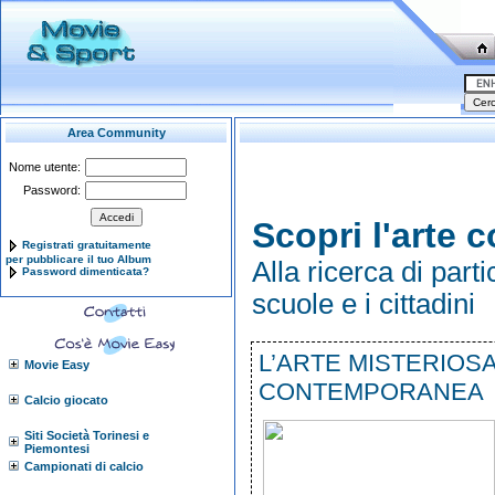
Area Community
Nome utente:
Password:
Scopri l'arte
Registrati gratuitamente
per pubblicare il tuo Album
Alla ricerca di part
Password dimenticata?
scuole e i cittadini
L’ARTE MISTERIOS
Movie Easy
CONTEMPORANEA
Calcio giocato
Siti Società Torinesi e
Piemontesi
Campionati di calcio