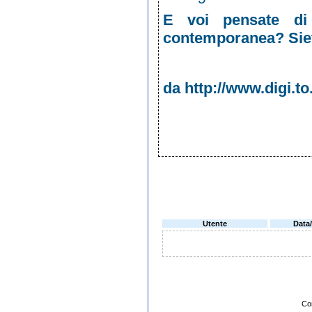
E voi pensate di
contemporanea? Siete
da
http://www.digi.t
Utente
Data
Co