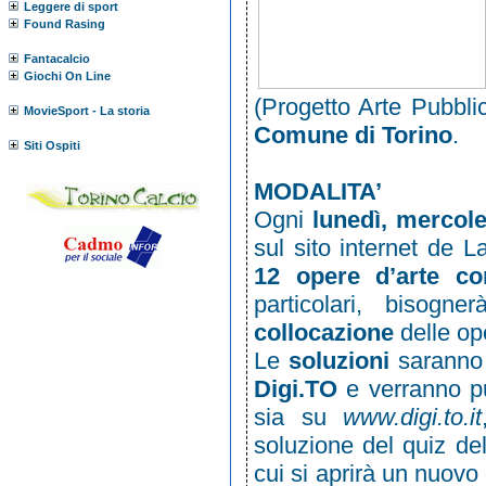
Leggere di sport
Found Rasing
Fantacalcio
Giochi On Line
(Progetto Arte Pubbl
MovieSport - La storia
Comune di Torino
.
Siti Ospiti
MODALITA’
Ogni
lunedì, mercole
sul sito internet de 
12 opere d’arte c
particolari, bisogn
collocazione
delle op
Le
soluzioni
saranno 
Digi.TO
e verranno p
sia su
www.digi.to.it
soluzione del quiz del
cui si aprirà un nuovo 