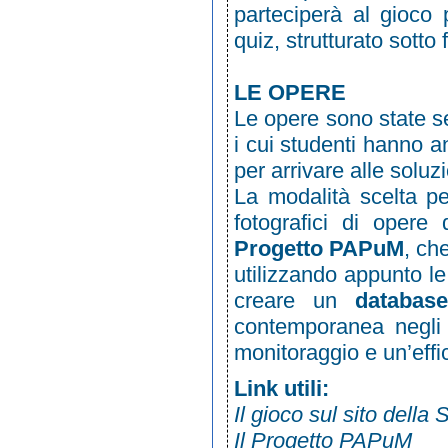
parteciperà al gioco p
quiz, strutturato sotto
LE OPERE
Le opere sono state sel
i cui studenti hanno 
per arrivare alle soluzi
La modalità scelta per 
fotografici di opere
Progetto PAPuM
, ch
utilizzando appunto le 
creare un
databas
contemporanea negli 
monitoraggio e un’effi
Link utili:
Il gioco sul sito della
Il Progetto PAPuM