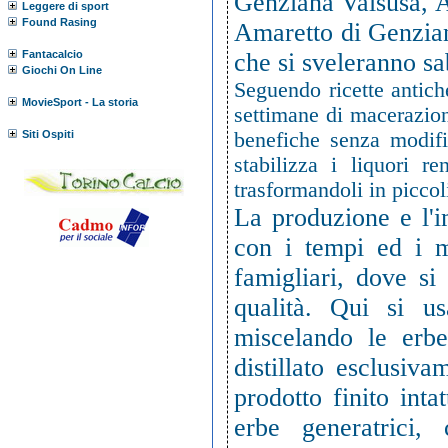
Genziana Valsusa, A
Leggere di sport
Found Rasing
Amaretto di Genzian
Fantacalcio
che si sveleranno sa
Giochi On Line
Seguendo ricette antiche
MovieSport - La storia
settimane di macerazion
Siti Ospiti
benefiche senza modific
stabilizza i liquori re
trasformandoli in piccol
La produzione e l'i
con i tempi ed i mo
famigliari, dove s
qualità. Qui si u
miscelando le erbe
distillato esclusi
prodotto finito inta
erbe generatrici, 