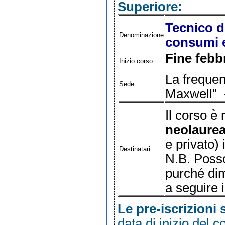
Superiore:
Tecnico d
Denominazione
consumi e
Fine febb
Inizio corso
La freque
Sede
Maxwell” -
Il corso è 
neolaurea
e privato)
Destinatari
N.B. Posso
purché dim
a seguire i
Le pre-iscrizioni
data di inizio del 