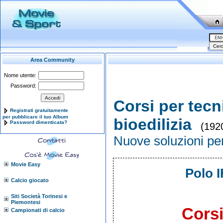
Area Community
Nome utente:
Password:
Corsi per tecn
Registrati gratuitamente
per pubblicare il tuo Album
bioedilizia
Password dimenticata?
(1920
Nuove soluzioni pe
Movie Easy
Polo 
Calcio giocato
Siti Società Torinesi e
Piemontesi
Corsi
Campionati di calcio