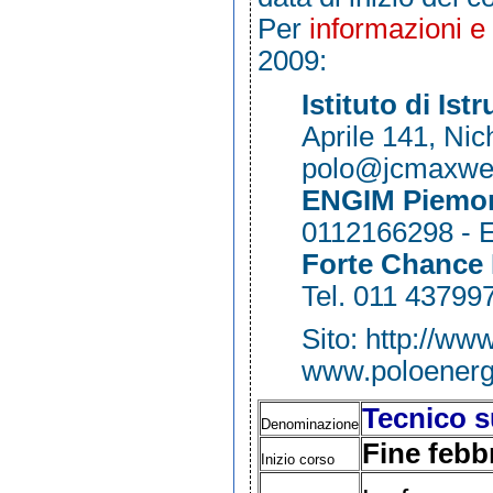
Per
informazioni e 
2009:
Istituto di Is
Aprile 141, Nic
polo@jcmaxwell
ENGIM Piemo
0112166298 - 
Forte Chance
Tel. 011 43799
Sito:
http://www
www.poloenergi
Tecnico su
Denominazione
Fine febb
Inizio corso