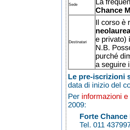
La freque
Sede
Chance Ma
Il corso è 
neolaurea
e privato)
Destinatari
N.B. Posso
purché dim
a seguire i
Le pre-iscrizioni
data di inizio del 
Per
informazioni e 
2009:
Forte Chance
Tel. 011 43799