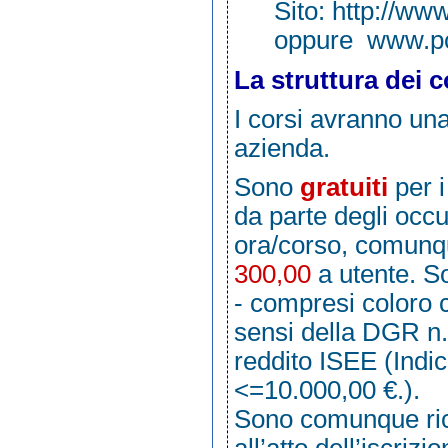
Sito:
http://www
oppure
www.po
La struttura dei c
I corsi avranno un
azienda.
Sono
gratuiti
per 
da parte degli occu
ora/corso, comunq
300,00
a utente. So
- compresi coloro 
sensi della DGR n.
reddito ISEE (Indi
<=10.000,00 €.).
Sono comunque ric