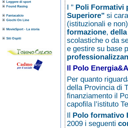
Leggere di sport
I "
Poli Formativi 
Found Rasing
Superiore"
si cara
Fantacalcio
Giochi On Line
(istituzionali e non
MovieSport - La storia
formazione
,
della
scolastiche o da se
Siti Ospiti
e gestire su base 
professionalizzan
Il Polo Energia&
Per quanto riguard
della Provincia di
finanziamento il 
capofila l’istituto
Il
Polo formativo
2009 i seguenti
co