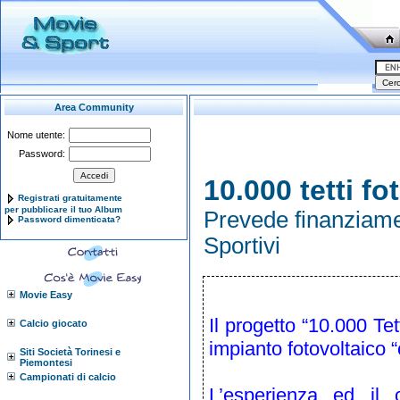
Area Community
Nome utente:
Password:
10.000 tetti fo
Registrati gratuitamente
per pubblicare il tuo Album
Prevede finanziamen
Password dimenticata?
Sportivi
Movie Easy
Il progetto “10.000 Te
Calcio giocato
impianto fotovoltaico 
Siti Società Torinesi e
Piemontesi
Campionati di calcio
L’esperienza ed il 