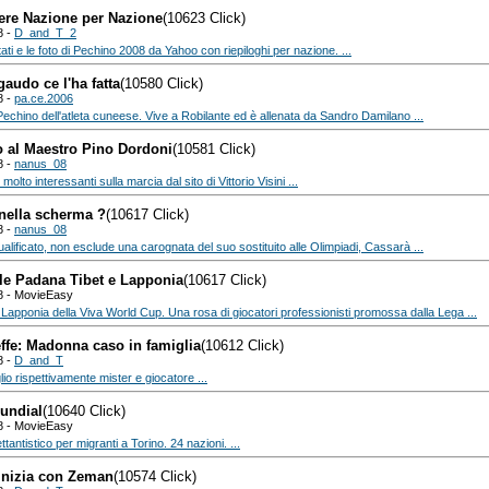
ere Nazione per Nazione
(10623 Click)
8 -
D_and_T_2
ultati e le foto di Pechino 2008 da Yahoo con riepiloghi per nazione. ...
gaudo ce l'ha fatta
(10580 Click)
8 -
pa.ce.2006
echino dell'atleta cuneese. Vive a Robilante ed è allenata da Sandro Damilano ...
o al Maestro Pino Dordoni
(10581 Click)
8 -
nanus_08
molto interessanti sulla marcia dal sito di Vittorio Visini ...
nella scherma ?
(10617 Click)
8 -
nanus_08
ualificato, non esclude una carognata del suo sostituito alle Olimpiadi, Cassarà ...
le Padana Tibet e Lapponia
(10617 Click)
8 - MovieEasy
in Lapponia della Viva World Cup. Una rosa di giocatori professionisti promossa dalla Lega ...
ffe: Madonna caso in famiglia
(10612 Click)
8 -
D_and_T
lio rispettivamente mister e giocatore ...
undial
(10640 Click)
8 - MovieEasy
ttantistico per migranti a Torino. 24 nazioni. ...
 inizia con Zeman
(10574 Click)