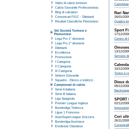
Video di calcio torinese
Camminare 
Calcio Giovanile Professionista
Blog di calciatori
Rari Na
Comunicati FIGC - Dilettanti
26/01/200
Risultati Classifiche Piemontesi
Quattro im
Sport Fi
Siti Società Torinesi e
Piemontesi
17/12/200
Lega Pro 1° divisione
Centro di 
Lega Pro 2° divisione
Omosessu
Dilettanti
13/12/200
Eccellenza
Servizio de 
Promozione
I Categoria
Calendar
II Categoria
10/12/200
III Categoria
Torino è ro
Settore Giovanile
Squadre - Elenco e indirizzi
Dieux d
Campionati di calcio
08/12/200
Serie A Italiana
Backstage d
Serie B Italiana
Liga Spagnola
SPORT 
Premier League Inglese
02/12/200
Bundesliga Tedesca
Innovazione
Ligue 1 Francese
Cori ult
AxpoSuperLeague Svizzera
26/11/200
Bundesliga Austriaca
Coreografie
Eredivisie Olandese