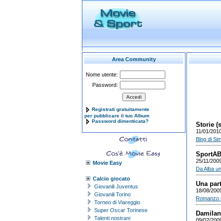
Area Community
Nome utente:
Password:
Registrati gratuitamente
per pubblicare il tuo Album
Password dimenticata?
Storie (
11/01/201
Blog di Sim
SportAB
25/11/200
Movie Easy
Da Alba un
Calcio giocato
Una part
Giovanili Juventus
18/08/200
Giovanili Torino
Romanzo di 
Torneo di Viareggio
Super Oscar Torinese
Damilano
Talenti nostrani
09/02/200