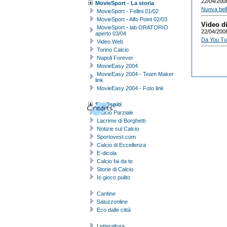
22/04/200
MovieSport - La storia
Nuova bell
MovieSport - Fellini 01/02
MovieSport - Alfo Point 02/03
Video d
MovieSport - lab ORATORIO
22/04/200
aperto 03/04
Da You Tub
Video Web
Torino Calcio
Napoli Forever
MovieEasy 2004
MovieEasy 2004 - Team Maker
link
MovieEasy 2004 - Foto link
Versione:
3.0
Siti Ospiti
Calcio Parziale
Lacrime di Borghetti
Notizie sul Calcio
Sportovest.com
Calcio di Eccellenza
E-dicola
Calcio fai da te
Storie di Calcio
Io gioco pulito
Cantine
Saluzzonline
Eco dalle città
Letteraltura