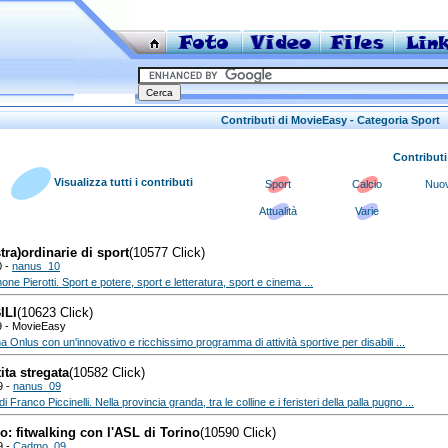
Contributi di MovieEasy - Categoria Sport
Contributi
Visualizza tutti i contributi
Sport
Calcio
Nuov
Attualità
Varie
stra)ordinarie di sport
(10577 Click)
0 -
nanus_10
one Pierotti. Sport e potere, sport e letteratura, sport e cinema ...
ILI
(10623 Click)
9 - MovieEasy
a Onlus con un'innovativo e ricchissimo programma di attività sportive per disabili ...
ita stregata
(10582 Click)
9 -
nanus_09
Franco Piccinelli. Nella provincia granda, tra le colline e i feristeri della palla pugno ...
: fitwalking con l'ASL di Torino
(10590 Click)
9 -
Cadmo_09