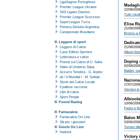
LigaSagres Portoghese
Medagli
Premier League Ukraine
22/08/200
SAS Ligaen Danese
Tutti i ris
Premier League Scozzese
SuperLeague Turca
Elisa Ri
Primera Divisiòn Argentina
21/08/200
Campeonato Brasiliano
Bronzo a P
Leggere di sport
Dedicat
Leggere di Calcio
21/08/200
Case Editrici Sportive
Album foto 
Letteratura e calcio
Doping 
Poesie sul Calcio di U. Saba
02/08/200
Video di Umberto Saba
Baldini, sq
Azzurro Tenebra - G. Arpino
ah ! il Mundial ! - M. Soldati
Naziona
Storie del Calcio Locale
27/07/200
Il pallone racconta
Vincitori 
Libri di calcio
Sport People
Albinole
Found Rasing
10/06/200
Padre e fig
Fantacalcio
Fantacalcio On Line
Balon M
Siti per i giocatori
03/06/200
Giochi On Line
Torneo dile
Hattrick
Victory