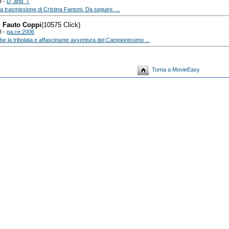
8 -
D_and_T
a trasmissione di Cristina Fantoni. Da seguire. ...
i Fauto Coppi
(10575 Click)
8 -
pa.ce.2006
e la tribolata e affascinante avventura del Campionissimo ...
Torna a MovieEasy