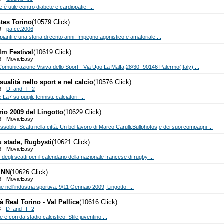
è utile contro diabete e cardiopatie. ...
ntes Torino
(10579 Click)
9 -
pa.ce.2006
pianti e una storia di cento anni. Impegno agonistico e amatoriale ...
lm Festival
(10619 Click)
8 - MovieEasy
Comunicazione Visiva dello Sport - Via Ugo La Malfa,28/30 -90146 Palermo(Italy) ...
alità nello sport e nel calcio
(10576 Click)
8 -
D_and_T_2
La7 su pugili, tennisti, calciatori. ...
io 2009 del Lingotto
(10629 Click)
8 - MovieEasy
ssoblu. Scatti nella città. Un bel lavoro di Marco Carulli,Bullphotos,e dei suoi compagni ...
u stade, Rugbysti
(10621 Click)
8 - MovieEasy
egli scatti per il calendario della nazionale francese di rugby ...
INN
(10626 Click)
8 - MovieEasy
 nell'industria sportiva. 9/11 Gennaio 2009, Lingotto. ...
rà Real Torino - Val Pellice
(10616 Click)
8 -
D_and_T_2
 e cori da stadio calcistico. Stile juventino ...