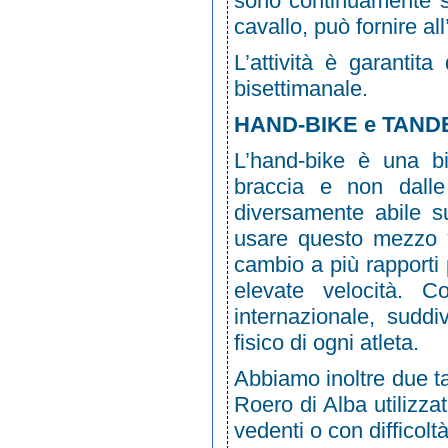
sono continuamente st
cavallo, può fornire a
L’attività è garanti
bisettimanale.
HAND-BIKE e TAND
L’hand-bike è una bi
braccia e non dalle
diversamente abile su
usare questo mezzo “
cambio a più rapporti
elevate velocità. 
internazionale, suddi
fisico di ogni atleta.
Abbiamo inoltre due t
Roero di Alba utilizza
vedenti o con difficoltà