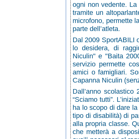
ogni non vedente. La g
tramite un altoparlant
microfono, permette l
parte dell’atleta.
Dal 2009 SportABILI off
lo desidera, di ragg
Niculin" e "Baita 20
servizio permette cos
amici o famigliari. Son
Capanna Niculin (senz
Dall’anno scolastico 
“Sciamo tutti”. L’inizia
ha lo scopo di dare la 
tipo di disabilità) di
alla propria classe. Q
che metterà a disposiz