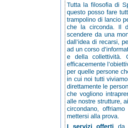
Tutta la filosofia di 
questo posso fare tutt
trampolino di lancio p
che la circonda. Il d
scendere da una mont
dall’idea di recarsi, 
ad un corso d’informat
e della collettività
efficacemente l’obiett
per quelle persone che
in cui noi tutti vivia
direttamente le person
che vogliono intrapren
alle nostre strutture, a
circondano, offriamo 
mettersi alla prova.
sp
I servizi offerti
da