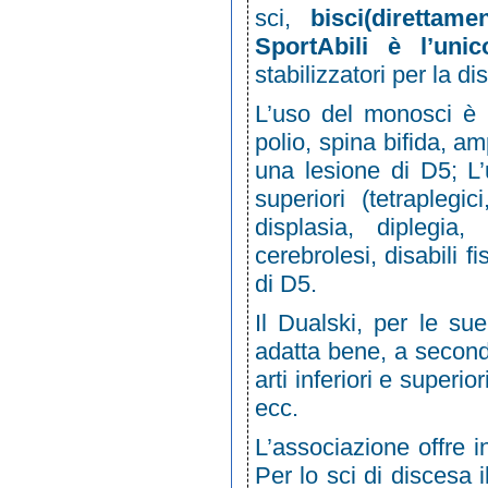
sci,
bisci(direttam
SportAbili è l’unic
stabilizzatori per la di
L’uso del monosci è in
polio, spina bifida, a
una lesione di D5; L’u
superiori (tetraplegic
displasia, diplegia,
cerebrolesi, disabili 
di D5.
Il Dualski, per le sue
adatta bene, a seconda 
arti inferiori e superio
ecc.
L’associazione offre 
Per lo sci di discesa i