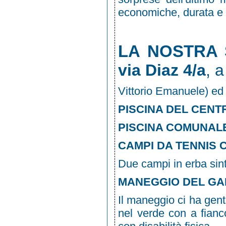
economiche, durata e 
Le strutture a cui c
LA NOSTRA
via Diaz 4/a
, a
Vittorio Emanuele) ed 
PISCINA DEL CENT
PISCINA COMUNAL
CAMPI DA TENNIS 
Due campi in erba sint
MANEGGIO DEL GA
Il maneggio ci ha gen
nel verde con a fianc