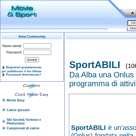
Area Community
Nome utente:
Password:
SportABILI
(10
Registrati gratuitamente
per pubblicare il tuo Album
Da Alba una Onlus 
Password dimenticata?
programma di attivit
Movie Easy
Calcio giocato
Siti Società Torinesi e
Piemontesi
SportABILI
è un’asso
Campionati di calcio
(Onlus) fondata nella