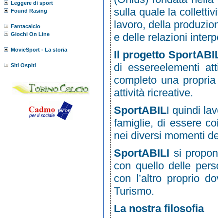
Leggere di sport
sulla quale la colletti
Found Rasing
lavoro, della produzion
Fantacalcio
Giochi On Line
e delle relazioni interp
MovieSport - La storia
Il progetto SportABI
di essereelementi at
Siti Ospiti
completo una propria 
attività ricreative.
SportABIL
I quindi la
famiglie, di essere co
nei diversi momenti del
SportABILI
si propon
con quello delle pers
con l’altro proprio d
Turismo.
La nostra filosofia