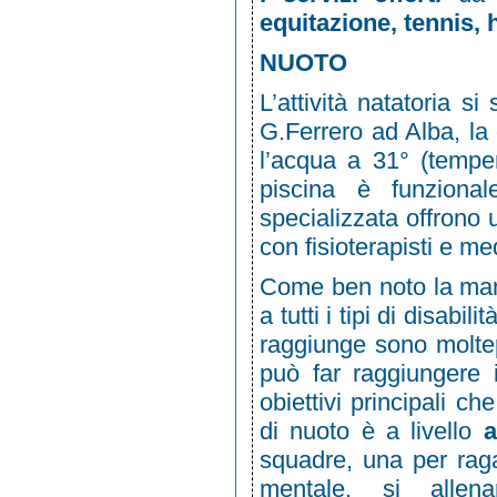
equitazione, tennis, 
NUOTO
L’attività natatoria s
G.Ferrero ad Alba, la q
l’acqua a 31° (temper
piscina è funzional
specializzata offrono 
con fisioterapisti e me
Come ben noto la manc
a tutti i tipi di disabi
raggiunge sono moltepl
può far raggiungere 
obiettivi principali c
di nuoto è a livello
a
squadre, una per raga
mentale, si alle