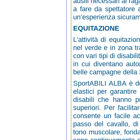
ausili necessari al ra
a fare da spettatore 
un’esperienza sicura
EQUITAZIONE
L’attività di equitaz
nel verde e in zona tr
con vari tipi di disabi
in cui diventano auto
belle campagne della 
SportABILI ALBA è do
elastici per garanti
disabili che hanno pr
superiori. Per facilit
consente un facile ac
passo del cavallo, di
tono muscolare, fonda