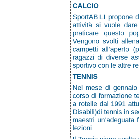
CALCIO
SportABILI propone da
attività si vuole dare
praticare questo pop
Vengono svolti allena
campetti all’aperto 
ragazzi di diverse as
sportivo con le altre r
TENNIS
Nel mese di gennaio 
corso di formazione te
a rotelle dal 1991 at
Disabili)di tennis in se
maestri un’adeguata f
lezioni.