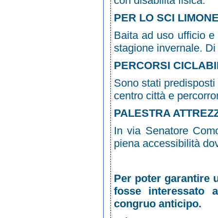
con disabilità fisica.
PER LO SCI LIMONE
Baita ad uso ufficio e
stagione invernale. Di 
PERCORSI CICLABIL
Sono stati predisposti 
centro città e percorro
PALESTRA ATTREZZ
In via Senatore Como,
piena accessibilità dov
Come contattarci
Per poter garantire u
fosse interessato a
congruo anticipo.