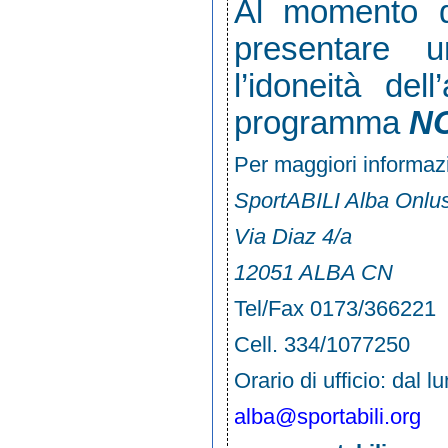
Al momento del
presentare u
l’idoneità dell
programma
N
Per maggiori informazi
SportABILI Alba Onlu
Via Diaz 4/a
12051 ALBA CN
Tel/Fax 0173/366221
Cell. 334/1077250
Orario di ufficio: dal l
alba@sportabili.org