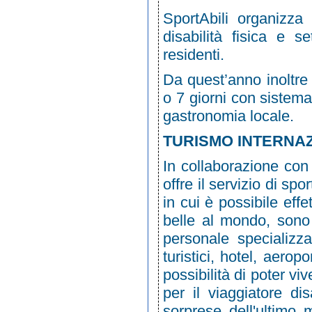
SportAbili organizza
disabilità fisica e 
residenti.
Da quest’anno inoltre v
o 7 giorni con sistema
gastronomia locale.
TURISMO INTERNA
In collaborazione con
offre il servizio di spo
in cui è possibile effe
belle al mondo, sono s
personale specializz
turistici, hotel, aerop
possibilità di poter v
per il viaggiatore d
sorprese dell'ultimo 