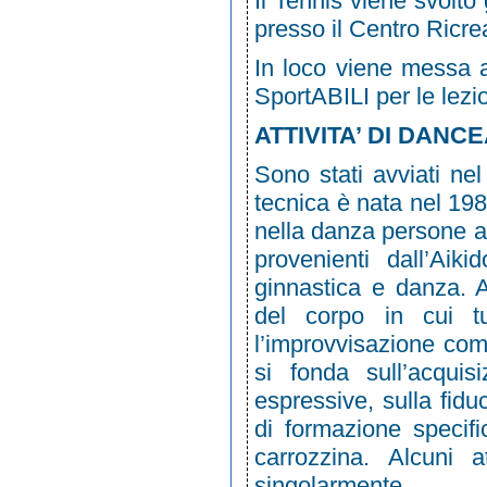
Il Tennis viene svolto
presso il Centro Ricre
In loco viene messa a
SportABILI per le lezio
ATTIVITA’ DI DANCE
Sono stati avviati ne
tecnica è nata nel 198
nella danza persone ab
provenienti dall’Aik
ginnastica e danza. A
del corpo in cui tut
l’improvvisazione com
si fonda sull’acquis
espressive, sulla fidu
di formazione specific
carrozzina. Alcuni a
singolarmente.