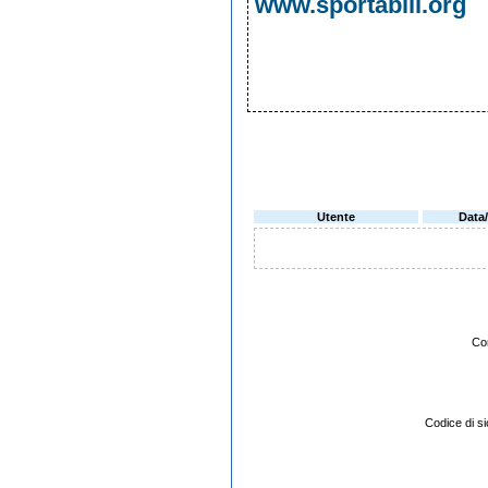
www.sportabili.org
Utente
Data
Co
Codice di 