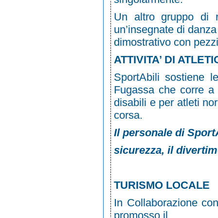
Un altro gruppo di 
un’insegnate di danza
dimostrativo con pezzi
ATTIVITA’ DI ATLET
SportAbili sostiene l
Fugassa che corre a li
disabili e per atleti 
corsa.
Il personale di Sport
sicurezza, il divertim
L’offerta turistica
TURISMO LOCALE
In Collaborazione con
promosso il