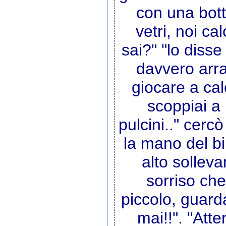
con una bott
vetri, noi ca
sai?" "lo diss
davvero arra
giocare a cal
scoppiai a 
pulcini.." cerc
la mano del bi
alto sollev
sorriso che
piccolo, guard
mai!!". "Atte