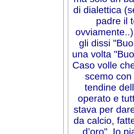
di dialettica (
padre il 
ovviamente..)
gli dissi "Bu
una volta "Buo
Caso volle che
scemo con un
tendine del
operato e tut
stava per dare
da calcio, fat
d’oro". Io 