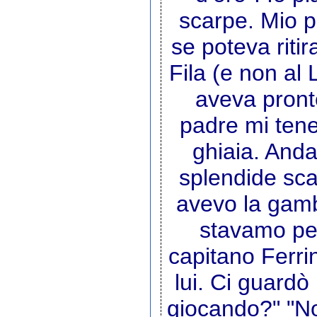
scarpe. Mio p
se poteva ritir
Fila (e non al 
aveva pront
padre mi tene
ghiaia. And
splendide sca
avevo la gamb
stavamo per 
capitano Ferr
lui. Ci guardò
giocando?" "No,