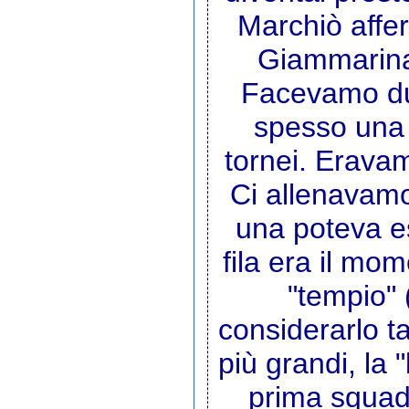
Marchiò affer
Giammarinar
Facevamo due
spesso una p
tornei. Eravam
Ci allenavamo 
una poteva es
fila era il mom
"tempio" 
considerarlo ta
più grandi, la 
prima squadr