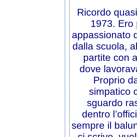
Ricordo quasi 
1973. Ero 
appassionato di
dalla scuola, al
partite con a
dove lavorava
Proprio da
simpatico c
sguardo rass
dentro l’offi
sempre il balu
si scrive, vuo