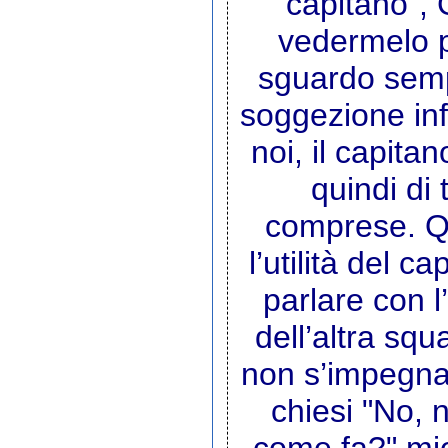
"capitano", 
vedermelo p
sguardo semp
soggezione inf
noi, il capitan
quindi di 
comprese. Q
l’utilità del c
parlare con l’
dell’altra sq
non s’impegnan
chiesi "No, 
come fa?" mio