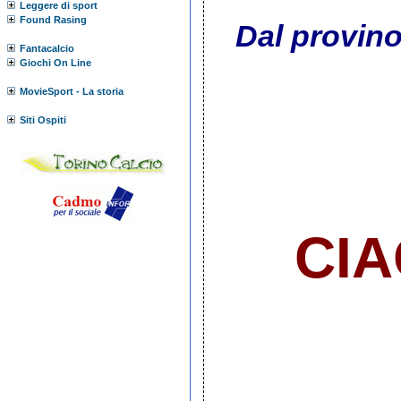
Leggere di sport
Found Rasing
Dal provino
Fantacalcio
Giochi On Line
MovieSport - La storia
Siti Ospiti
CIA