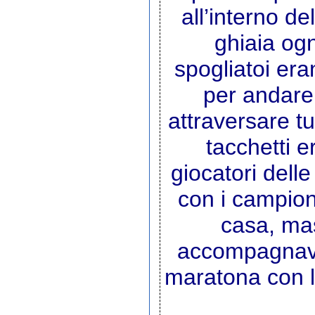
all’interno de
ghiaia ogn
spogliatoi era
per andare
attraversare tut
tacchetti e
giocatori dell
con i campioni
casa, mas
accompagnava 
maratona con lu