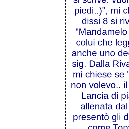
piedi..)", mi
dissi 8 si 
"Mandamelo a
colui che le
anche uno degli
sig. Dalla Ri
mi chiese se "
non volevo.. 
Lancia di p
allenata da
presentò gli 
come Tony