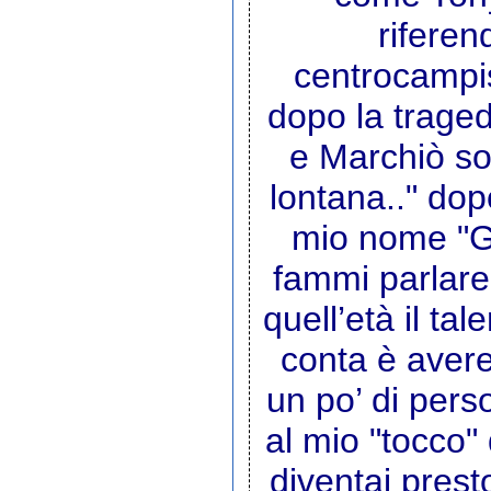
rifere
centrocampis
dopo la traged
e Marchiò sor
lontana.." dopo
mio nome "G
fammi parlare
quell’età il ta
conta è aver
un po’ di pers
al mio "tocco"
diventai presto