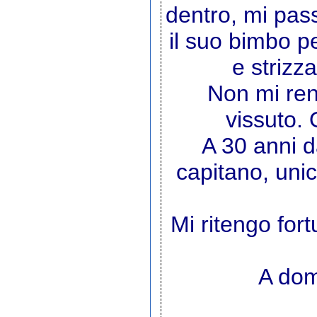
dentro, mi pass
il suo bimbo 
e strizz
Non mi re
vissuto. 
A 30 anni d
capitano, unic
Mi ritengo for
A dom