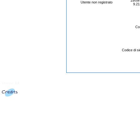
15/09
Utente non registrato
9.21
Co
Codice di 
Versione:
3.0