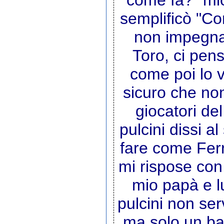
semplificò "Com
non impegnars
Toro, ci pens
come poi lo v
sicuro che non
giocatori de
pulcini dissi a
fare come Ferr
mi rispose con
mio papà e l
pulcini non ser
ma solo un ba