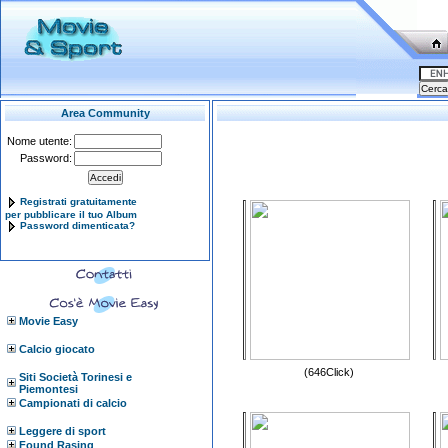
Area Community
Nome utente:
Password:
Registrati gratuitamente
per pubblicare il tuo Album
Password dimenticata?
Movie Easy
Calcio giocato
(646Click)
Siti Società Torinesi e
Piemontesi
Campionati di calcio
Leggere di sport
Found Rasing