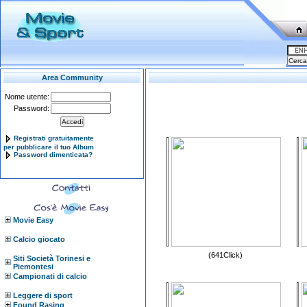
Area Community
Nome utente:
Password:
Registrati gratuitamente
per pubblicare il tuo Album
Password dimenticata?
Movie Easy
Calcio giocato
(641Click)
Siti Società Torinesi e
Piemontesi
Campionati di calcio
Leggere di sport
Found Rasing