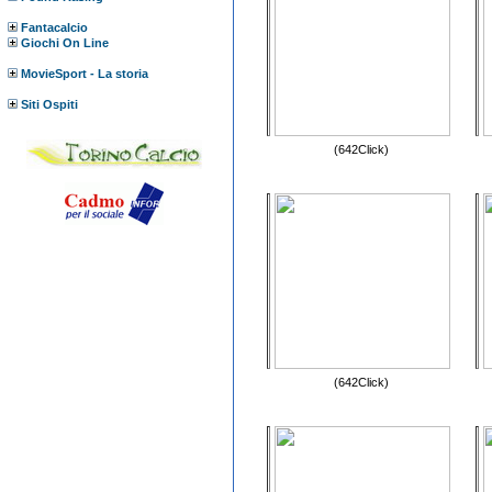
Fantacalcio
Giochi On Line
MovieSport - La storia
Siti Ospiti
(642Click)
(642Click)