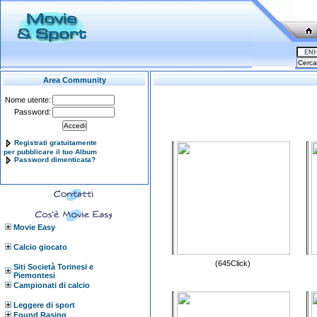
Area Community
Nome utente:
Password:
Registrati gratuitamente
per pubblicare il tuo Album
Password dimenticata?
Movie Easy
Calcio giocato
(645Click)
Siti Società Torinesi e
Piemontesi
Campionati di calcio
Leggere di sport
Found Rasing