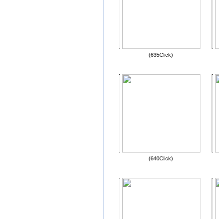
(635Click)
(640Click)