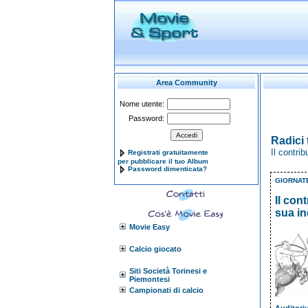
Area Community
Nome utente:
Password:
Radici 
Il contri
Registrati gratuitamente
per pubblicare il tuo Album
Password dimenticata?
GIORNATE
Il con
sua in
Movie Easy
Calcio giocato
Siti Società Torinesi e
Piemontesi
Campionati di calcio