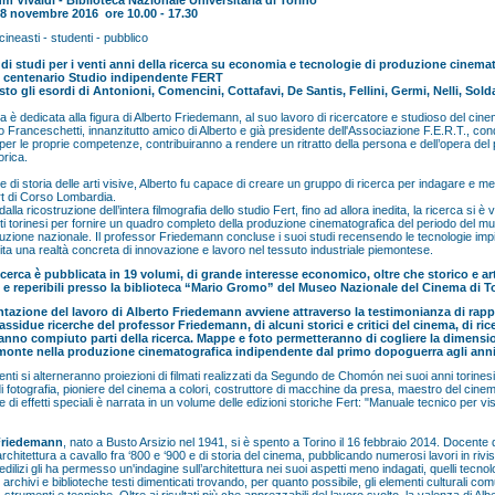
m Vivaldi - Biblioteca Nazionale Universitaria di Torino
18 novembre 2016 ore 10.00 - 17.30
 cineasti - studenti - pubblico
di studi per i venti anni della ricerca
su economia e tecnologie di produzione cinemat
i centenario Studio indipendente FERT
sto gli esordi di Antonioni, Comencini, Cottafavi, De Santis, Fellini, Germi, Nelli, Sol
a è dedicata alla figura di Alberto Friedemann, al suo lavoro di ricercatore e studioso del cinem
 Franceschetti, innanzitutto amico di Alberto e già presidente dell'Associazione F.E.R.T., condur
er le proprie competenze, contribuiranno a rendere un ritratto della persona e dell’opera del
orica.
 di storia delle arti visive, Alberto fu capace di creare un gruppo di ricerca per indagare e mette
rt di Corso Lombardia.
alla ricostruzione dell’intera filmografia dello studio Fert, fino ad allora inedita, la ricerca si è v
ti torinesi per fornire un quadro completo della produzione cinematografica del periodo del mu
uzione nazionale. Il professor Friedemann concluse i suoi studi recensendo le tecnologie impie
ta una realtà concreta di innovazione e lavoro nel tessuto industriale piemontese.
icerca è pubblicata in 19 volumi, di grande interesse economico, oltre che storico e arti
 e reperibili presso la biblioteca “Mario Gromo” del Museo Nazionale del Cinema di T
tazione del lavoro di Alberto Friedemann avviene attraverso la testimonianza di rappr
assidue ricerche del professor Friedemann, di alcuni storici e critici del cinema, di ric
anno compiuto parti della ricerca. Mappe e foto permetteranno di cogliere la dimensio
emonte nella produzione cinematografica indipendente dal primo dopoguerra agli anni
venti si alterneranno proiezioni di filmati realizzati da Segundo de Chomón nei suoi anni torines
di fotografia, pioniere del cinema a colori, costruttore di macchine da presa, maestro del cine
 e di effetti speciali è narrata in un volume delle edizioni storiche Fert: "Manuale tecnico per
Friedemann
, nato a Busto Arsizio nel 1941, si è spento a Torino il 16 febbraio 2014. Docente di 
’architettura a cavallo fra ‘800 e ‘900 e di storia del cinema, pubblicando numerosi lavori in ri
 edilizi gli ha permesso un'indagine sull’architettura nei suoi aspetti meno indagati, quelli tecnolo
 archivi e biblioteche testi dimenticati trovando, per quanto possibile, gli elementi culturali com