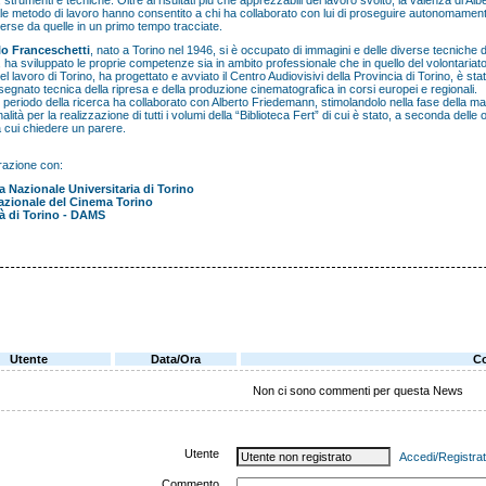
 strumenti e tecniche. Oltre ai risultati più che apprezzabili del lavoro svolto, la valenza di A
e metodo di lavoro hanno consentito a chi ha collaborato con lui di proseguire autonomamente 
erse da quelle in un primo tempo tracciate.
lo Franceschetti
, nato a Torino nel 1946, si è occupato di immagini e delle diverse tecniche 
 ha sviluppato le proprie competenze sia in ambito professionale che in quello del volontariato 
 lavoro di Torino, ha progettato e avviato il Centro Audiovisivi della Provincia di Torino, è stat
segnato tecnica della ripresa e della produzione cinematografica in corsi europei e regionali.
il periodo della ricerca ha collaborato con Alberto Friedemann, stimolandolo nella fase della ma
alità per la realizzazione di tutti i volumi della “Biblioteca Fert” di cui è stato, a seconda delle
 cui chiedere un parere.
orazione con:
a Nazionale Universitaria di Torino
zionale del Cinema Torino
tà di Torino - DAMS
Utente
Data/Ora
C
Non ci sono commenti per questa News
Utente
Accedi/Registrat
Commento