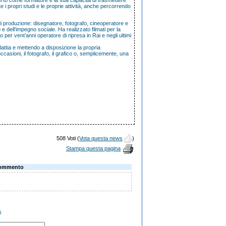
lberto come formatore e la sua capacità di trasmettere
i propri studi e le proprie attività, anche percorrendo
di produzione: disegnatore, fotografo, cineoperatore e
e dell’impegno sociale. Ha realizzato filmati per la
o per vent’anni operatore di ripresa in Rai e negli ultimi
lattia e mettendo a disposizione la propria
 occasioni, il fotografo, il grafico o, semplicemente, una
508 Voti (
Vota questa news
)
Stampa questa pagina
ommento
i