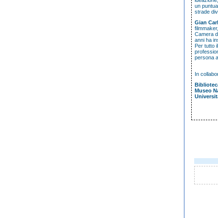
ideazione,
un puntual
strade div
Gian Car
filmmaker,
Camera del
anni ha in
Per tutto 
profession
persona a
In collab
Bibliotec
Museo Na
Universi