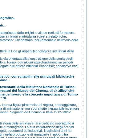
ografica,
dati…
a torinese delle origini, e al suo ruolo di formatore.
rà i lavori e introdurrà i diversi relatori che,
 professor Friedemann, nel ventennale dell’avvio della
re in luce gli aspetti tecnologici e industriali dello
ia via orientata alla ricostruzione della storia degli
to a Torino, con alcuni approfondimenti su periodi
gate e le attività editoriali connesse; candidava così
stico, consultabili nelle principali biblioteche
orino.
esentanti della Biblioteca Nazionale di Torino,
ercatori del Museo del Cinema, di ex allievi che
ne del lavoro e la concreta importanza di Torino
 '70.
i. La sua figura pirotecnica di regista, sceneggiatore,
ma di animazione, ma soprattutto inesauribile inventore
 visionari. Segundo de Chomón in Italia 1912-1925".
storia delle arti visive, si è dedicato soprattutto a
viste e monografie. La sua esplorazione degli archivi
gici, economici ed industriali. Negli ultimi anni ha
uni nella produzione di immagini e i rapporti fra