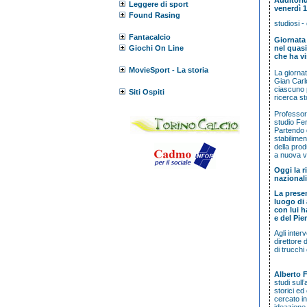
Auditoriu
Leggere di sport
venerdì 
Found Rasing
studiosi -
Fantacalcio
Giornata 
Giochi On Line
nel quas
che ha vi
MovieSport - La storia
La giornat
Gian Carlo
ciascuno p
Siti Ospiti
ricerca st
Professore
studio Fe
Partendo d
stabilimen
della prod
a nuova vi
Oggi la r
nazionali
La presen
luogo di 
con lui h
e del Pi
Agli inter
direttore 
di trucchi
Alberto 
studi sull
storici ed
cercato in