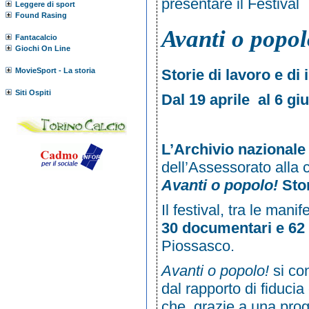
presentare il Festival
Leggere di sport
Found Rasing
Avanti o popol
Fantacalcio
Giochi On Line
MovieSport - La storia
Storie di lavoro e di
Siti Ospiti
Dal 19 aprile al 6 g
L’Archivio nazional
dell’
Assessorato alla 
Avanti o popolo!
Sto
Il festival, tra le man
30 documentari e 62 
Piossasco.
Avanti o popolo!
si con
dal rapporto di fiduci
che, grazie a una prog