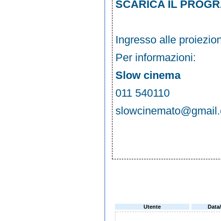
SCARICA IL PROG
Ingresso alle proiezio
Per informazioni:
Slow cinema
011 540110
slowcinemato@gmail
Utente
Data