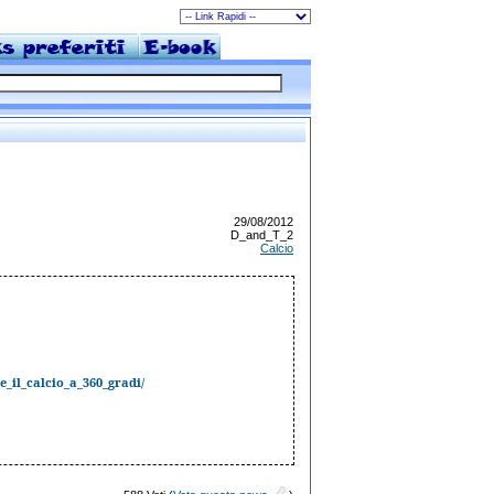
29/08/2012
D_and_T_2
Calcio
_e_il_calcio_a_360_gradi/