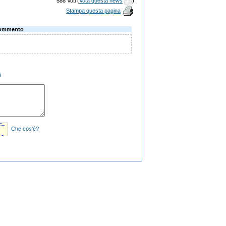
588 Voti (
Vota questa news
)
Stampa questa pagina
ommento
i
Che cos'è?