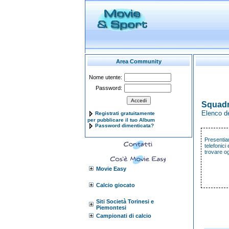
Area Community
Nome utente:
Password:
Squadr
Elenco de
Registrati gratuitamente
per pubblicare il tuo Album
Password dimenticata?
Presentiam
telefonici
trovare o
Movie Easy
Calcio giocato
Siti Società Torinesi e
Piemontesi
Campionati di calcio