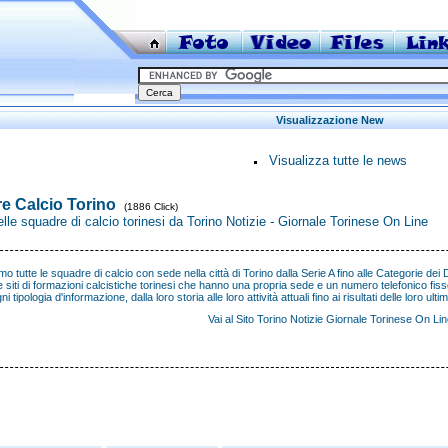
Visualizzazione New
Visualizza tutte le news
e Calcio Torino
(1886 Click)
lle squadre di calcio torinesi da Torino Notizie - Giornale Torinese On Line
o tutte le squadre di calcio con sede nella città di Torino dalla Serie A fino alle Categorie dei Di
 e siti di formazioni calcistiche torinesi che hanno una propria sede e un numero telefonico fis
gni tipologia d'informazione, dalla loro storia alle loro attività attuali fino ai risultati
Vai al Sito
Torino Notizie Giornale Torinese On Lin