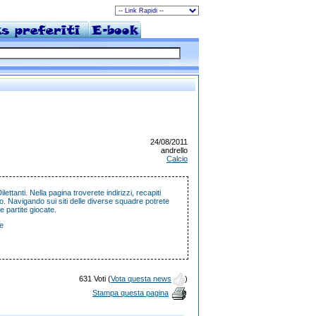
24/08/2011
andrello
Calcio
lettanti. Nella pagina troverete indirizzi, recapiti
so. Navigando sui siti delle diverse squadre potrete
 delle loro ultime partite giocate.
e
631 Voti (
Vota questa news
)
Stampa questa pagina