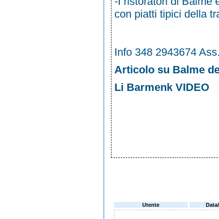
-I ristoratori di Balme 
con piatti tipici della t
Info 348 2943674 Ass
Articolo su Balme de
Li Barmenk VIDEO
Utente
Data