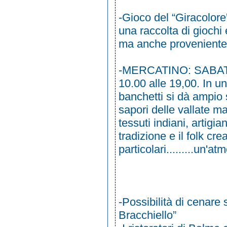
-Gioco del “Giracolor
una raccolta di giochi 
ma anche proveniente 
-MERCATINO: SABATO 
10.00 alle 19,00. In u
banchetti si dà ampio s
sapori delle vallate m
tessuti indiani, artigi
tradizione e il folk cr
particolari.........un'at
-Possibilità di cenare 
Bracchiello”