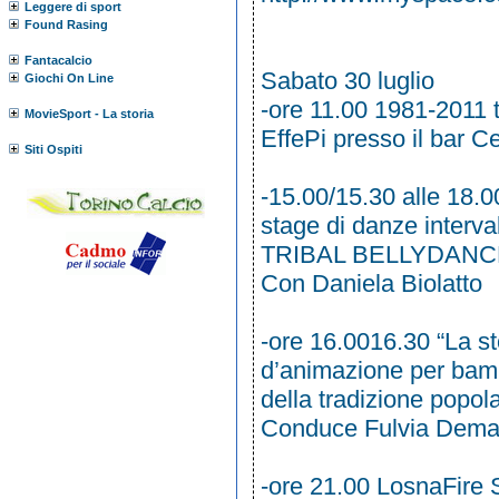
Leggere di sport
Found Rasing
Fantacalcio
Sabato 30 luglio
Giochi On Line
-ore 11.00 1981-2011 tr
MovieSport - La storia
EffePi presso il bar C
Siti Ospiti
-15.00/15.30 alle 18.0
stage di danze interval
TRIBAL BELLYDANC
Con Daniela Biolatto
-ore 16.0016.30 “La sto
d’animazione per bambi
della tradizione popo
Conduce Fulvia Demat
-ore 21.00 LosnaFire S