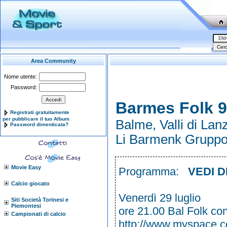
Area Community
Nome utente:
Password:
Barmes Folk 9
Registrati gratuitamente
per pubblicare il tuo Album
Balme, Valli di Lan
Password dimenticata?
Li Barmenk Gruppo
Movie Easy
Programma:
VEDI 
Calcio giocato
Venerdì 29 luglio
Siti Società Torinesi e
Piemontesi
ore 21.00 Bal Folk co
Campionati di calcio
http://www.myspace.c