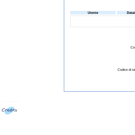
Utente
Data
Co
Codice di 
Versione:
3.0