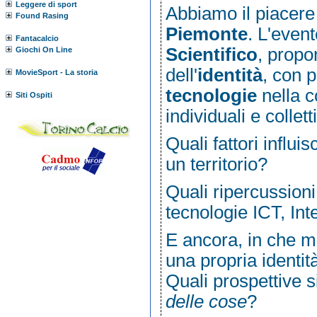
Leggere di sport
Abbiamo il piacere 
Found Rasing
Piemonte
. L'even
Fantacalcio
Scientifico
,
propon
Giochi On Line
dell'
identità
, con p
MovieSport - La storia
tecnologie
nella c
Siti Ospiti
individuali e collett
Quali fattori influi
un territorio?
Quali ripercussioni
tecnologie ICT, Int
E ancora, in che m
una propria identit
Quali prospettive si
delle cose
?