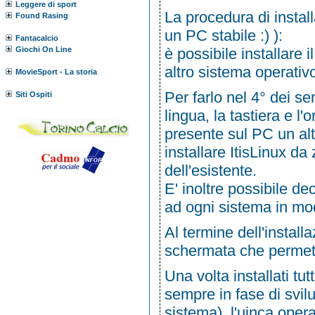
Leggere di sport
La procedura di instal
Found Rasing
un PC stabile :) ):
Fantacalcio
Giochi On Line
è possibile installare
altro sistema operativ
MovieSport - La storia
Per farlo nel 4° dei se
Siti Ospiti
lingua, la tastiera e l'
presente sul PC un alt
installare ItisLinux d
dell'esistente.
E' inoltre possibile d
ad ogni sistema in mo
Al termine dell'install
schermata che permett
Una volta installati tu
sempre in fase di svilu
sistema), l'uinca opera