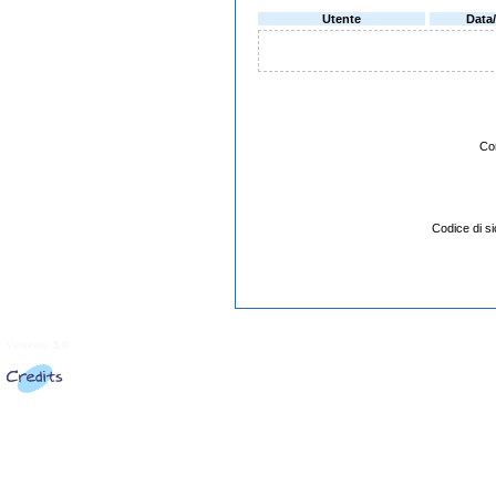
Utente
Data
Co
Codice di 
Versione:
3.0