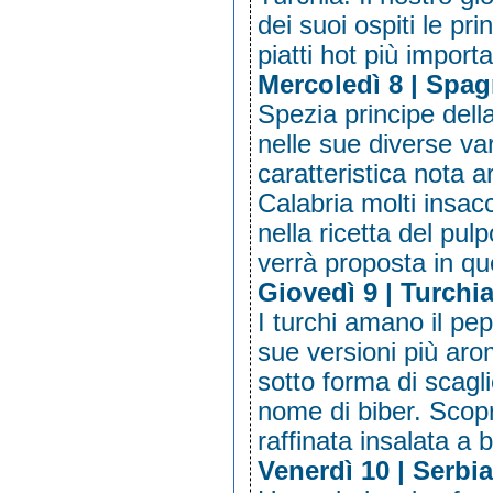
dei suoi ospiti le pri
piatti hot più importa
Mercoledì 8 | Spa
Spezia principe dell
nelle sue diverse var
caratteristica nota
Calabria molti insac
nella ricetta del pul
verrà proposta in qu
Giovedì 9 | Turchi
I turchi amano il pe
sue versioni più ar
sotto forma di scagl
nome di biber. Scopri
raffinata insalata a 
Venerdì 10 | Serbi