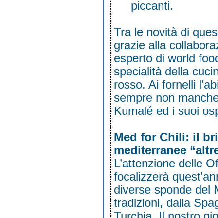
piccanti.
Tra le novità di que
grazie alla collabora
esperto di world food
specialità della cuc
rosso. Ai fornelli l'
sempre non manch
Kumalé ed i suoi osp
Med for Chili: il b
mediterranee “altr
L’attenzione delle O
focalizzerà quest’an
diverse sponde del M
tradizioni, dalla Sp
Turchia. Il nostro gi