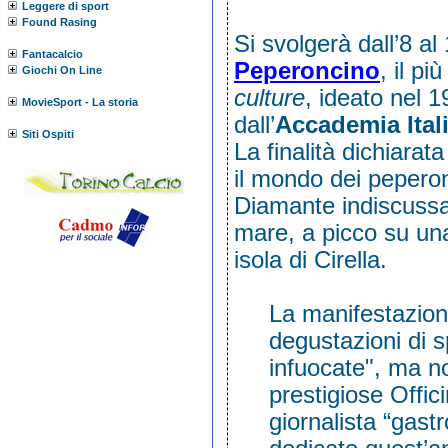
Leggere di sport
Found Rasing
Si svolgerà dall’8 a
Fantacalcio
Peperoncino
, il p
Giochi On Line
culture
, ideato nel 
MovieSport - La storia
dall’
Accademia Ital
Siti Ospiti
La finalità dichiarat
il mondo dei peperonc
Diamante indiscussa “
mare, a picco su una
isola di Cirella.
La manifestazion
degustazioni di sp
infuocate", ma n
prestigiose Offi
giornalista “gast