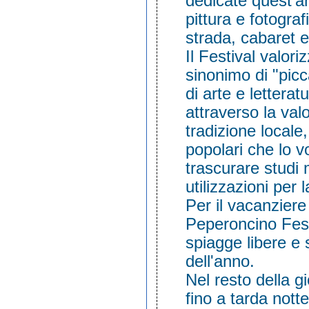
dedicate quest’a
pittura e fotogra
strada, cabaret e 
Il Festival valori
sinonimo di "picc
di arte e letter
attraverso la val
tradizione locale
popolari che lo 
trascurare studi 
utilizzazioni per 
Per il vacanzier
Peperoncino Fest
spiagge libere e 
dell'anno.
Nel resto della gi
fino a tarda nott