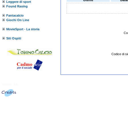
Utente
Data
Leggere di sport
Found Rasing
Fantacalcio
Giochi On Line
MovieSport - La storia
Co
Siti Ospiti
Codice di 
Versione:
3.0