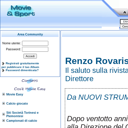
Area Community
Nome utente:
Password:
Renzo Rovari
Registrati gratuitamente
per pubblicare il tuo Album
Il saluto sulla riv
Password dimenticata?
Direttore
Movie Easy
Da NUOVI STRU
Calcio giocato
Siti Società Torinesi e
Piemontesi
Dopo ventotto anni 
Campionati di calcio
alla Direzione del