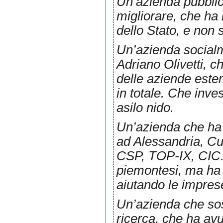
Un’azienda pubblica
migliorare, che ha 
dello Stato, e non 
Un’azienda socialm
Adriano Olivetti, ch
delle aziende este
in totale. Che inve
asilo nido.
Un’azienda che ha 
ad Alessandria, C
CSP, TOP-IX, CIC. 
piemontesi, ma ha 
aiutando le imprese
Un’azienda che sost
ricerca, che ha avu