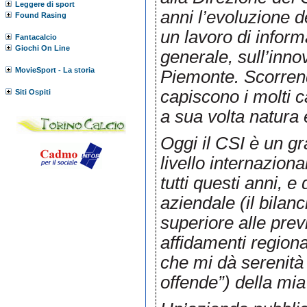
Leggere di sport
anni l’evoluzione 
Found Rasing
un lavoro di inform
Fantacalcio
Giochi On Line
generale, sull’inn
MovieSport - La storia
Piemonte. Scorrend
capiscono i molti 
Siti Ospiti
a sua volta natura
Oggi il CSI è un g
livello internazion
tutti questi anni, e
aziendale (il bilan
superiore alle previ
affidamenti regiona
che mi dà serenità
offende”) della mia