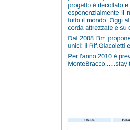
progetto è decollato e 
esponenzialmente il n
tutto il mondo. Oggi a
corda attrezzate e su d
Dal 2008 Bm propone l
unici: il Rif.Giacoletti
Per l'anno 2010 è prev
MonteBracco......stay
Utente
Data