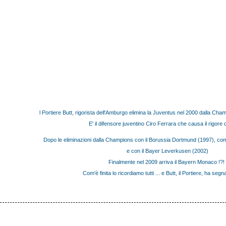
l Portiere Butt, rigorista dell'Amburgo elimina la Juventus nel 2000 dalla Cham
E' il difensore juventino Ciro Ferrara che causa il rigore 
Dopo le eliminazioni dalla Champions con il Borussia Dortmund (1997), compl
e con il Bayer Leverkusen (2002)
Finalmente nel 2009 arriva il Bayern Monaco !?!
Com'è finita lo ricordiamo tutti ... e Butt, il Portiere, ha seg