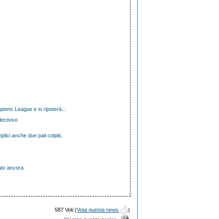
pions League e si ripeterà...
decisivo
ici anche due pali colpiti,
nato ancora
587 Voti (
Vota questa news
)