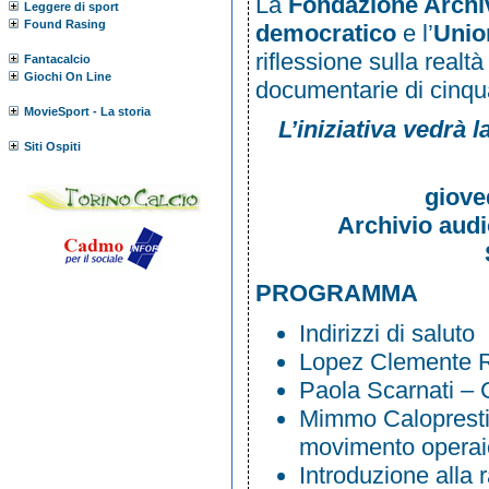
La
Fondazione Archi
Leggere di sport
Found Rasing
democratico
e l’
Unio
riflessione sulla realt
Fantacalcio
Giochi On Line
documentarie di cinqu
MovieSport - La storia
L’iniziativa vedrà 
Siti Ospiti
giove
Archivio aud
PROGRAMMA
Indirizzi di saluto
Lopez Clemente Ro
Paola Scarnati – 
Mimmo Calopresti 
movimento operai
Introduzione alla 