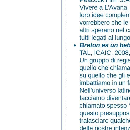
Vivere a L’Avana, 
loro idee compleme
vorrebbero che le
altri sperano nel 
tutti legati al lun
Breton es un be
TAL, ICAIC, 2008,
Un gruppo di regis
quello che chiamat
su quello che gli
imbattiamo in un f
Nell’universo lati
facciamo diventare
chiamato spesso ‘r
questo presupposto
tralasciare qualc
delle nostre intenz