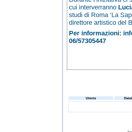
cui interverranno
Luci
studi di Roma ‘La Sap
direttore artistico del B
Per informazioni:
in
06/57305447
Utente
Data