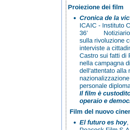
Proiezione dei film
Cronica de la vic
ICAIC - Instituto 
36’ Notiziario sp
sulla rivoluzione 
interviste a cittadi
Castro sui fatti di
nella campagna di 
dell'attentato all
nazionalizzazione
personale diplom
Il film è custodi
operaio e democ
Film del nuovo cin
El futuro es hoy
,
Peacock Film S.A,