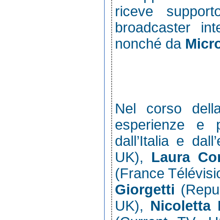
riceve support
broadcaster int
nonché da
Micr
Nel corso dell
esperienze e 
dall’Italia e dall
UK),
Laura Cor
(France Télévisi
Giorgetti
(Repub
UK),
Nicoletta 