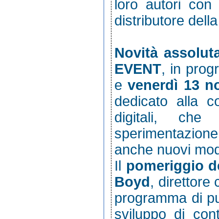
loro autori con 
distributore del
Novità assolut
EVENT
, in pr
e
venerdì 13 
dedicato alla c
digitali, ch
sperimentazione
anche nuovi mode
Il
pomeriggio d
Boyd
, direttore
programma di pun
sviluppo di cont