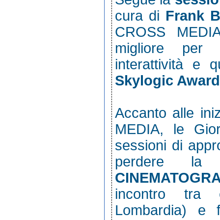
cura di
Frank 
CROSS MEDIA E
migliore per i
interattività e
Skylogic Award
Accanto alle in
MEDIA, le Gior
sessioni di appr
perdere la
CINEMATOGR
incontro tra e
Lombardia) e f