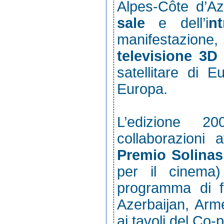
Alpes-Côte d’Az
sale
e dell’i
n
manifestazione
televisione 3D
a
satellitare di Eu
Europa.
L’edizione 20
collaborazioni a
Premio Solinas
per il cinema)
programma di fo
Azerbaijan, Arm
ai tavoli del Co