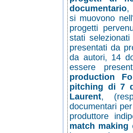
documentario
,
si muovono nell
progetti perven
stati selezionat
presentati da pr
da autori, 14 d
essere presen
production F
pitching
di 7 
Laurent
, (res
documentari per 
produttore ind
match making