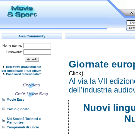
Area Community
Nome utente:
Password:
Giornate euro
Registrati gratuitamente
per pubblicare il tuo Album
Click)
Password dimenticata?
Al via la VII edizi
dell’industria audiov
Movie Easy
Nuovi lingu
Calcio giocato
Nu
Siti Società Torinesi e
Piemontesi
Campionati di calcio