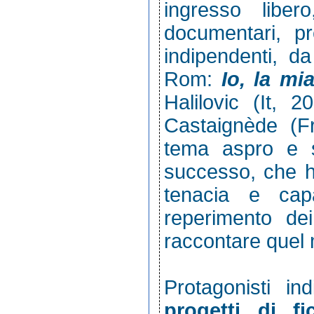
ingresso liber
documentari, p
indipendenti, d
Rom:
Io, la m
Halilovic (It, 
Castaignède (Fr
tema aspro e s
successo, che h
tenacia e capa
reperimento dei
raccontare quel 
Protagonisti in
progetti di fi