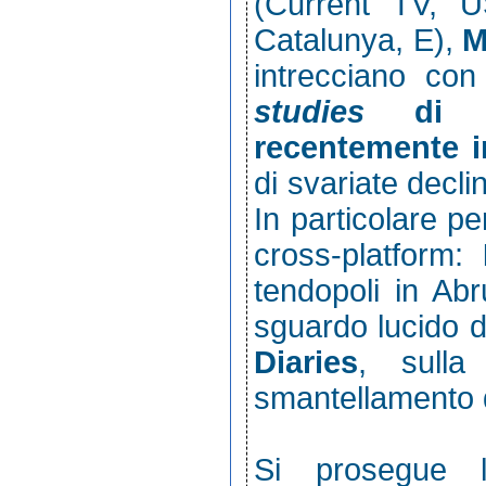
(Current TV, 
Catalunya, E),
M
intrecciano co
studies
di 
recentemente 
di svariate declin
In particolare per
cross-platform:
tendopoli in Ab
sguardo lucido 
Diaries
, sull
smantellamento d
Si prosegue