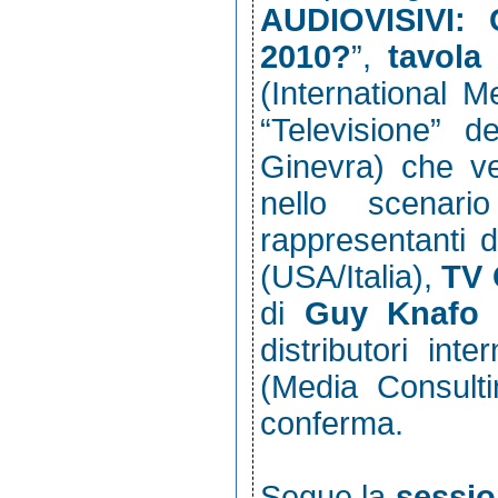
AUDIOVISIVI
2010?
”,
tavola
(International M
“Televisione” d
Ginevra) che ve
nello scenari
rappresentanti 
(USA/Italia),
TV 
di
Guy Knafo
distributori int
(Media Consulti
conferma.
Segue la
session