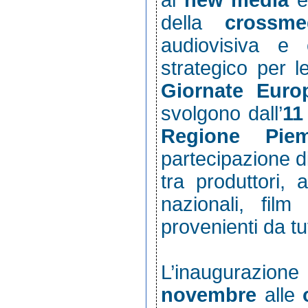
ai
new media
e 
della
crossmed
audiovisiva e 
strategico per l
Giornate Euro
svolgono dall’
1
Regione Piem
partecipazione di
tra produttori, 
nazionali, film
provenienti da t
L’inaugurazion
novembre
alle