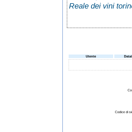
Reale dei vini tor
Utente
Data
Co
Codice di 