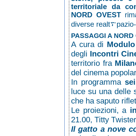
territoriale da c
NORD OVEST
rim
diverse rea
PASSAGGI A NORD 
A cura di
Modulo
degli
Incontri Cin
territorio fra
Milan
del cinema popolare
In programma
sei
luce su una delle s
che ha saputo riflet
Le proiezioni, a
i
21.00, Titty Twist
Il gatto a nove c