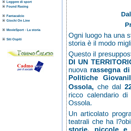
Leggere di sport
Found Rasing
Dal
Fantacalcio
Giochi On Line
P
MovieSport - La storia
Ogni luogo ha una st
Siti Ospiti
storia è il modo mig
Questo il presuppos
DI UN TERRITOR
nuova
rassegna d
Politiche Giovan
Ossola,
che dal
2
ricco calendario di
Ossola.
Un articolato progra
teatrali che ha l?ob
storie, piccole e