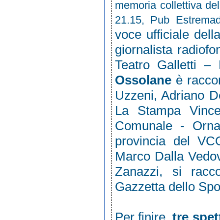
memoria collettiva del
21.15, Pub Estrema
voce ufficiale dell
giornalista radiofo
Teatro Galletti 
Ossolane
è
racco
Uzzeni, Adriano D
La Stampa Vinc
Comunale - Orna
provincia del VC
Marco Dalla Vedo
Zanazzi, si racc
Gazzetta dello Spo
Per finire,
tre spet