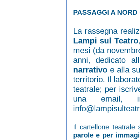
PASSAGGI A NORD 
La rassegna realiz
Lampi sul Teatro
mesi (da novembre 
anni, dedicato a
narrativo
e alla s
territorio. Il labo
teatrale; per iscri
una email, ind
info@lampisulteat
Il cartellone teatral
parole e per immagi