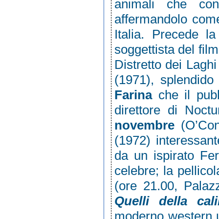
animali che con
affermandolo come
Italia. Precede l
soggettista del fil
Distretto dei Laghi
(1971), splendido
Farina
che il pub
direttore di Noct
novembre
(O’Con
(1972) interessant
da un ispirato Fe
celebre; la pellic
(ore 21.00, Palazz
Quelli della cal
moderno western ur