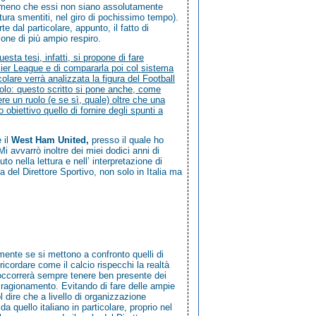
 (a meno che essi non siano assolutamente
tura smentiti, nel giro di pochissimo tempo).
e dal particolare, appunto, il fatto di
ione di più ampio respiro.
esta tesi, infatti, si propone di fare
remier League e di compararla poi col sistema
colare verrà analizzata la figura del Football
solo: questo scritto si pone anche, come
ere un ruolo (e se sì, quale) oltre che una
obiettivo quello di fornire degli spunti a
 il
West Ham United,
presso il quale ho
i avvarrò inoltre dei miei dodici anni di
o nella lettura e nell’ interpretazione di
a del Direttore Sportivo, non solo in Italia ma
mente se si mettono a confronto quelli di
icordare come il calcio rispecchi la realtà
, occorrerà sempre tenere ben presente dei
tro ragionamento. Evitando di fare delle ampie
 dire che a livello di organizzazione
a quello italiano in particolare, proprio nel