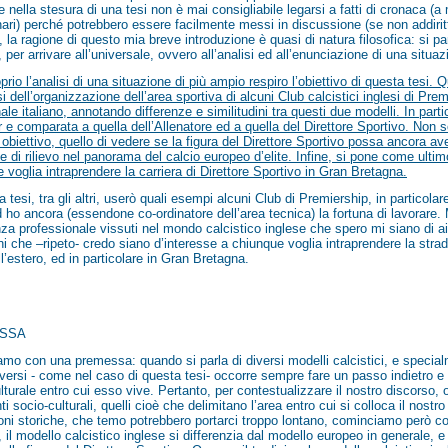
 nella stesura di una tesi non è mai consigliabile legarsi a fatti di cronaca
nari) perché potrebbero essere facilmente messi in discussione (se non addirit
, la ragione di questo mia breve introduzione è quasi di natura filosofica: si part
 per arrivare all’universale, ovvero all’analisi ed all’enunciazione di una situaz
prio l’analisi di una situazione di più ampio respiro l’obiettivo di questa tesi. Qu
si dell’organizzazione dell’area sportiva di alcuni Club calcistici inglesi di P
nale italiano, annotando differenze e similitudini tra questi due modelli. In parti
e comparata a quella dell’Allenatore ed a quella del Direttore Sportivo. Non 
e obiettivo, quello di vedere se la figura del Direttore Sportivo possa ancora av
e di rilievo nel panorama del calcio europeo d’elite. Infine, si pone come ultimo 
 voglia intraprendere la carriera di Direttore Sportivo in Gran Bretagna.
a tesi, tra gli altri, userò quali esempi alcuni Club di Premiership, in particolare
 ho ancora (essendone co-ordinatore dell’area tecnica) la fortuna di lavorare. M
za professionale vissuti nel mondo calcistico inglese che spero mi siano di aiut
ni che –ripeto- credo siano d’interesse a chiunque voglia intraprendere la strad
l’estero, ed in particolare in Gran Bretagna.
SSA
mo con una premessa: quando si parla di diversi modelli calcistici, e special
versi - come nel caso di questa tesi- occorre sempre fare un passo indietro e r
lturale entro cui esso vive. Pertanto, per contestualizzare il nostro discorso
nti socio-culturali, quelli cioè che delimitano l’area entro cui si colloca il nos
oni storiche, che temo potrebbero portarci troppo lontano, cominciamo però col
, il modello calcistico inglese si differenzia dal modello europeo in generale, e d