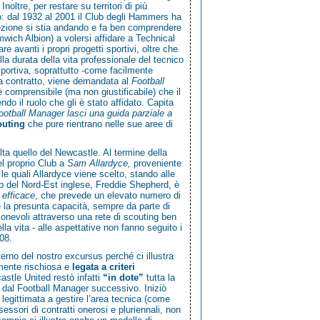
ltre, per restare su territori di più
: dal 1932 al 2001 il Club degli Hammers ha
rezione si stia andando e fa ben comprendere
ich Albion) a volersi affidare a Technical
e avanti i propri progetti sportivi, oltre che
lla durata della vita professionale del tecnico
 sportiva, soprattutto -come facilmente
da contratto, viene demandata al
Football
 comprensibile (ma non giustificabile) che il
ndo il ruolo che gli è stato affidato. Capita
otball Manager lasci una guida parziale a
couting
che pure rientrano nelle sue aree di
ta quello del Newcastle. Al termine della
el proprio Club a
Sam Allardyce,
proveniente
le quali Allardyce viene scelto, stando alle
lub del Nord-Est inglese, Freddie Shepherd, è
 efficace
, che prevede un elevato numero di
he la presunta capacità, sempre da parte di
ionevoli attraverso una rete di scouting ben
la vita - alle aspettative non fanno seguito i
08.
nterno del nostro
excursus
perché ci illustra
rmente rischiosa e
legata a criteri
stle United restò infatti
“in dote”
tutta la
e dal
Football Manager
successivo. Iniziò
 legittimata a gestire l’area tecnica (come
essori di contratti onerosi e pluriennali, non