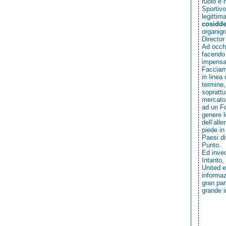
ruolo e 
Sportivo
legittim
cosidde
organigr
Director
Ad occhi
facendo 
impensat
Facciamo
in linea
termine,
soprattu
mercato.
ad un Fo
genere l
dell’all
piede in
Paesi di
Punto.
Ed invec
Intanto,
United e
informaz
gran par
grande i