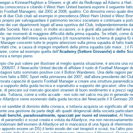
eegan a Kinnear/Hughton a Shearer, e gli altri da Redknapp ad Adams a Hart. Ino
a conoscenza e citando il West Ham United basterà esporre il seguente fatto
to Football Managers, dal 2001 al 2008, quattro. Ciò dimostra verso quale di
ne di due Club citati ad esempio in precedenza (West Ham United e West Bromw
s proprio per salvaguardare il patrimonio tecnico societario e continuare a portar
one dei vari dipartimenti legati all’area sportiva del Club, indipendentemente da
alla Società. Non a caso, in molte occasioni, si è giunti alla paralisi dell’area
ile- nei momenti di maggiore difficoltà della prima squadra. Se infatti, come 
r
la gestione dell’intera area sportiva (cfr nuovamente lo schema di pagina 6) è
 Manager concentri tutte le proprie attenzioni sulla prima squadra di fatto trade
nfatti che, a causa di impegni impellenti della prima squadra (ubi maior...) il
Fo
aree
, come ad esempio quella dell
’Academy (Settore Giovanile) o dello S
nza a tempo pieno.
io che può valere per illustrare al meglio questa situazione, è ancora una vol
 2006/07, il Newcastle United decide di affidare il ruolo di
Football Manager
d
stagioni tutto sommato positive con il Bolton Wanderers. Una delle ragioni per 
zioni fatte a BBC Sport nella primavera del 2007, dall’allora presidente del C
ovata capacità
di questo Football Manager a creare una
struttura paramedica
i a supporto della guida tecnica e soprattutto a supporto dei giocatori; oltre c
e, di pescare sul mercato giocatori stranieri di buon rendimento e a prezzi rag
ata. Tuttavia, come a volte accade - non solo nel calcio ma più in generale nel
 e
Allardyce viene esonerato
dalla guida tecnica del Newcastle il 9 Gennaio 20
 in sé sarebbe di dominio della cronaca, e tuttavia acquista un significato all’ i
nte una gestione da parte degli alti quadri dirigenziali della società particola
onali benché, paradossalmente, spacciati per nuovi ed innovativi.
Al Newca
a di paramedici e scout creata e voluta da Allardyce, ma non necessariament
l’indomani dell’esonero di Allardyce ed in mancanza di una figura di riferimento
 appunto essere un DS) il lento esodo dei vari terapisti e scout, tra l’altro poss