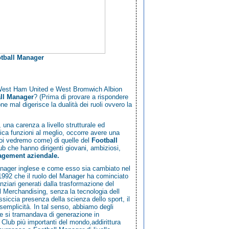
otball Manager
ali West Ham United e West Bromwich Albion
ll Manager
? (Prima di provare a rispondere
e mal digerisce la dualità dei ruoli ovvero la
, una carenza a livello strutturale ed
cnica funzioni al meglio, occorre avere una
poi vedremo come) di quelle del
Football
b che hanno dirigenti giovani, ambiziosi,
gement aziendale.
anager
inglese e come esso sia cambiato nel
l 1992 che il ruolo del Manager ha cominciato
nziari generati dalla trasformazione del
el Merchandising, senza la tecnologia dell
siccia presenza della scienza dello sport, il
semplicità. In tal senso, abbiamo degli
e si tramandava di generazione in
 Club più importanti del mondo,addirittura