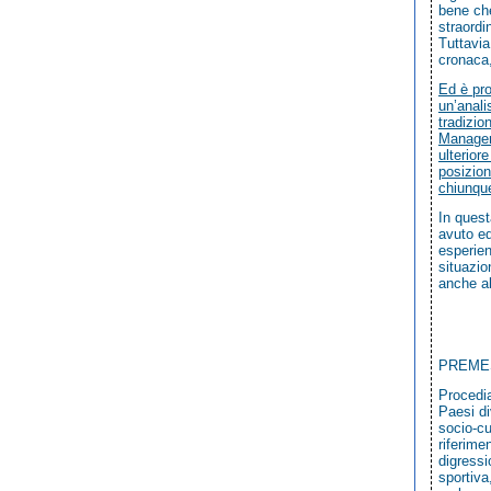
bene che
straordi
Tuttavia
cronaca,
Ed è pro
un’anali
tradizio
Manager 
ulterior
posizion
chiunque
In quest
avuto ed
esperien
situazio
anche al
PREME
Procedia
Paesi di
socio-cu
riferime
digressi
sportiva