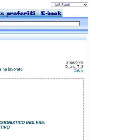
31/08/2009
D_and_T_2
e ha lavorato
Calcio
SIONISTICO INGLESE:
TIVO