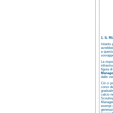
1. IL 
Intanto 
avrebbe
a questa
sovrappo
La rispo
infrastr
figura d
Manager
dalle ve
Ciò ci p
corso de
gradualm
calcio n
Scouting
Manager 
esempi c
generazi