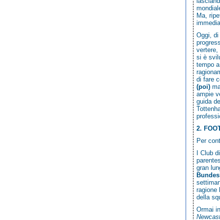
lasciand
mondiale
Ma, ripe
immediat
Oggi, di
progress
vertere,
si è svi
tempo a 
ragionam
di fare 
(poi)
ma 
ampie ve
guida de
Tottenha
professi
2. FO
Per cont
I Club d
parentes
gran lun
Bundes
settiman
ragione 
della sq
Ormai in
Newcast