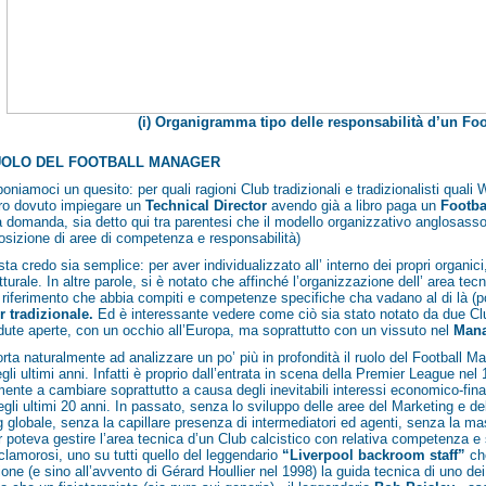
(i) Organigramma tipo delle responsabilità d’un Fo
RUOLO DEL FOOTBALL MANAGER
poniamoci un quesito: per quali ragioni Club tradizionali e tradizionalisti qu
ro dovuto impiegare un
Technical Director
avendo già a libro paga un
Footba
 domanda, sia detto qui tra parentesi che il modello organizzativo anglosasson
sizione di aree di competenza e responsabilità)
sta credo sia semplice: per aver individualizzato all’ interno dei propri organici
utturale. In altre parole, si è notato che affinché l’organizzazione dell’ area te
i riferimento che abbia compiti e competenze specifiche cha vadano al di là (
 tradizionale.
Ed è interessante vedere come ciò sia stato notato da due Clu
dute aperte, con un occhio all’Europa, ma soprattutto con un vissuto nel
Mana
orta naturalmente ad analizzare un po’ più in profondità il ruolo del
Football M
gli ultimi anni. Infatti è proprio dall’entrata in scena della Premier League ne
ente a cambiare soprattutto a causa degli inevitabili interessi economico-fina
egli ultimi 20 anni. In passato, senza lo sviluppo delle aree del Marketing e d
 globale, senza la capillare presenza di intermediatori ed agenti, senza la mas
poteva gestire l’area tecnica d’un Club calcistico con relativa competenza e 
lamorosi, uno su tutti quello del leggendario
“
Liverpool backroom staff
”
ch
one (e sino all’avvento di Gérard Houllier nel 1998) la guida tecnica di uno dei