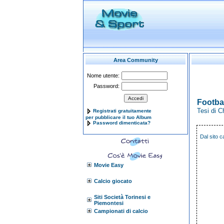
Area Community
Nome utente:
Password:
Footba
Tesi di C
Registrati gratuitamente
per pubblicare il tuo Album
Password dimenticata?
Dal sito
c
Movie Easy
Calcio giocato
Siti Società Torinesi e
Piemontesi
Campionati di calcio