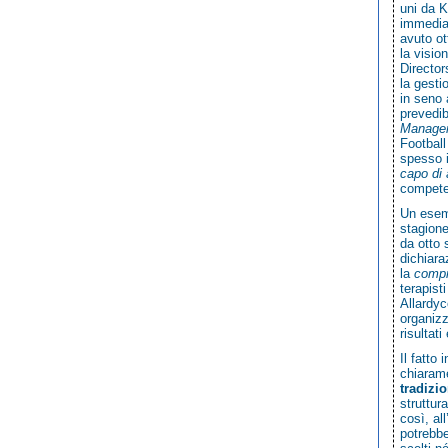
uni da K
immediat
avuto ot
la visio
Director
la gesti
in seno 
prevedib
Manage
Football
spesso i
capo di 
compete
Un esemp
stagione
da otto 
dichiara
la
compr
terapist
Allardyc
organizz
risultati
Il fatto
chiarame
tradizi
struttur
così, al
potrebbe