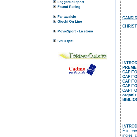
Leggere di sport
Found Rasing
Fantacalcio
CANDI
Giochi On Line
CHRIST
MovieSport - La storia
Siti Ospiti
INTRODUZIO
PREMESSA..
CAPITOLO
CAPITOLO
CAPITO
CAPITOL
CAPITOL
organizzat
BIBLIOGRAF
INTRO
È intere
inglesi 