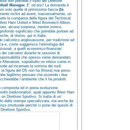
glese non prevede il ruolo del Direttore
tball Manager.
E’ od era? La domanda è
on solo quelle di primissima fascia
(le
lmente inclini ad avere, trasversalmente, un
utte la comparsa della figura del Technical
ome West Ham United e West Bromwich Albion.
iani, alcuna sorpresa, mentre invece,
 profondo significato che potrebbe portare ad
he, di ritorno, qui in Italia.
o calcistico anglosassone, per tradizione ed
tica e, come suggerisce l’etimologia del
dizionali, a quelli economico-finanziari
dei calciatori durante le sessioni di
di responsabilità che spesso viene demandato
e Allenatore, soprattutto se inteso come in
 tende ad incarnare la somma dei ruoli
i la figura del DS non ha (finora) mai preso
bbe legittimo pensare che essendo i due
ecchierebbe l’ambiente che li ha prodotti.
ù composita ed in piena evoluzione.
 molto tradizionalisti, quali appunto West Ham
un Direttore Sportivo. Si tratta di un’
solo dalla stampa specializzata, ma anche da
anza strutturale perché ci pone dei quesiti di
 Direttore Sportivo.