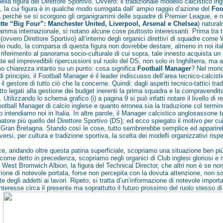
nella figura del Direttore Sportivo. Ovvero: il tradizionale modello calcistico in
, la cui figura è in qualche modo surrogata dall’ ampio raggio d’azione del
Foo
a perché se si scorgono gli organigrammi delle squadre di Premier League, e n
tte “Big Four”: Manchester United, Liverpool, Arsenal e Chelsea
) natura
amma internazionale, si notano alcune cose piuttosto interessanti. Prima tra t
 (ovvero Direttore Sportivo) all’interno degli organici direttivi di squadre c
o nudo, la comparsa di questa figura non dovrebbe destare, almeno in noi ital
riferimento al panorama socio-culturale di cui sopra, tale innesto acquista un
e ed imprevedibili ripercussioni sul ruolo del DS, non solo in Inghilterra, ma anc
 chiarezza intanto su un punto: cosa significa
Football Manager
? Nel mond
 di principio, il Football Manager è il leader indiscusso dell’area tecnico-calcis
 il gestore di tutto ciò che la concerne. Quindi: dagli aspetti tecnico-tattici tra
tto legati alla gestione dei budget inerenti la prima squadra e la compravendita 
 Utilizzando lo schema grafico (i) a pagina 9 si può infatti notare il livello 
otball Manager di calcio inglese e quanto erronea sia la traduzione col termin
o intendiamo noi in Italia. In altre parole, il Manager calcistico anglosassone
enatore più quello del Direttore Sportivo (DS); ed ecco spiegato il motivo per cu
 Gran Bretagna. Stando così le cose, tutto sembrerebbe semplice ed apparire
versi, per cultura e tradizione sportiva, la scelta dei modelli organizzativi risp
e, andando oltre questa patina superficiale, scopriamo una situazione ben pi
 come detto in precedenza, scopriamo negli organici di Club inglesi gloriosi e
 West Bromwich Albion, la figura del Technical Director, che altri non è se non 
ione di notevole portata, forse non percepita con la dovuta attenzione, non 
te degli addetti ai lavori. Ripeto, si tratta d’un’informazione di notevole import
nteresse circa il presente ma soprattutto il futuro prossimo del ruolo stesso di