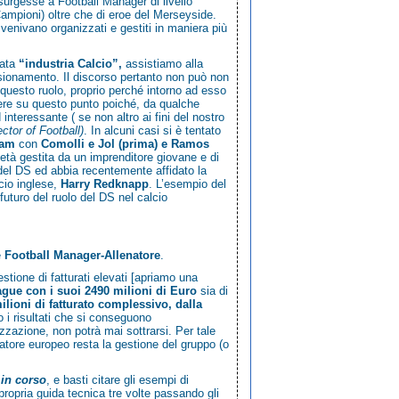
ssurgesse a
Football Manager
di livello
 Campioni) oltre che di eroe del Merseyside.
i) venivano organizzati e gestiti in maniera più
mata
“industria Calcio”,
assistiamo alla
nsionamento. Il discorso pertanto non può non
i questo ruolo, proprio perché intorno ad esso
stere su questo punto poiché, da qualche
nteressante ( se non altro ai fini del nostro
ctor of Football)
. In alcuni casi si è tentato
ham
con
Comolli e Jol (prima) e Ramos
età gestita da un imprenditore giovane e di
del DS ed abbia recentemente affidato la
cio inglese,
Harry Redknapp
. L’esempio del
 futuro del ruolo del DS nel calcio
e
Football Manager-Allenatore
.
stione di fatturati elevati [apriamo una
gue con i suoi 2490 milioni di Euro
sia di
ilioni di fatturato complessivo, dalla
o i risultati che si conseguono
izzazione, non potrà mai sottrarsi. Per tale
atore europeo resta la gestione del gruppo (o
 in corso
, e basti citare gli esempi di
ropria guida tecnica tre volte passando gli