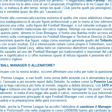
o che un fisioterapista (sia pure
sui generis
) - il leggendario
Bob Paisley
- a
 (vincitore tra le altre cose di sei Campionati d’Inghilterra e di tre Coppe dei
to, si trattava di altri tempi, tempi nei quali i Club (anche quelli più prestigios
a e verrebbe quasi da dire più “casareccia”.
 fronte alla commercializzazione estrema di quella che viene addirittura chia
iva inadeguatezza di alcune figure professionali o per lo meno al loro ridime
 ancora una volta, sulla figura del
Football Manager
, e sul naturale sviluppo d
luppato il modello tradizionale del calcio inglese. Ritengo sia necessario insi
questa parte, almeno in Gran Bretagna, è fiorita una diatriba molto accesa ed i
ento) sulla contrapposizione tra
Football Manager e Technical Director (o Dire
coesistere queste due figure: valga come esempio generale quello del
Totten
con scarsi risultati. Ed è interessante notare come proprio il Tottenham, soci
dute quale Daniel Levy, abbia fatto un clamoroso dietrofront sulla questione 
lla squadra ad uno dei Football Manager più tradizionalisti e reazionari del cal
m è significativo e ci offre numerosi spunti di lettura riguardo il presente ed il
onistico inglese.
OTBALL MANAGER O ALLENATORE?
inuare con la nostra analisi, occorre affrontare una volta per tutte la question
i Premier League, a vari livelli, sono ormai delle aziende cui è demandata la ge
i: l’annuale e più recente report della Deloitte, fa vedere come la
Premier Lea
ga la lega calcistica più forte al mondo, seguita a debita distanza, con
1470 m
liga
e
tuttavia uno dei punti focali resta quello dei famigerati “
tre punti”
, ovver
almente: si tratta d’una legge alla quale il calcio, nonostante la sua industrial
la preoccupazione principale di ogni Football Manager così come di ogni Allen
uadra) e la preparazione della gara successiva.
fatti, anche la Premier League ha accolto l’abitudine di
cambiare il Manager
le e Portsmouth
che nella stagione in corso (2008/09) hanno già cambiato la p