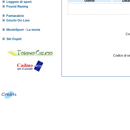
Utente
Data
Leggere di sport
Found Rasing
Fantacalcio
Giochi On Line
MovieSport - La storia
Co
Siti Ospiti
Codice di 
Versione:
3.0