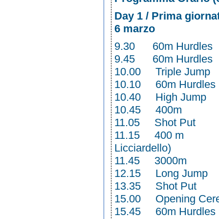
Day 1 / Prima
6 marzo
9.30 60m Hurd
9.45 60m Hur
10.00 Triple J
10.10 60m Hu
10.40 High Ju
10.45 400m
11.05 Shot Put
11.15 400 
Licciardello)
11.45 3000m 
12.15 Long Jum
13.35 Shot Pu
15.00 Openin
15.45 60m Hurd