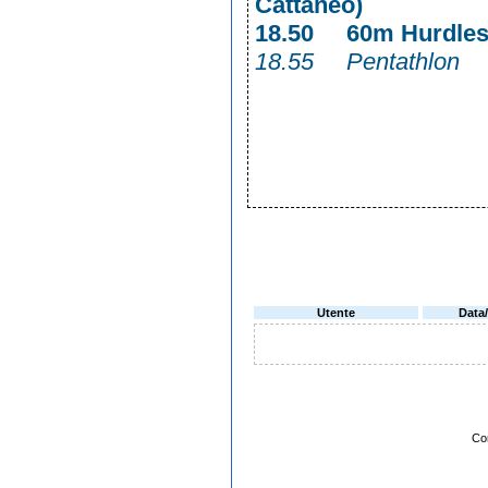
Cattaneo)
18.50 60m H
18.55 Pentathlo
Utente
Data
Co