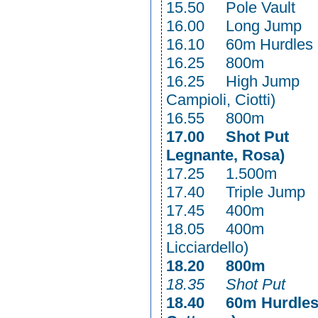
15.50 Pole Vaul
16.00 Long Ju
16.10 60m Hur
16.25 800m
16.25 High Jum
Campioli, Ciotti)
16.55 800m 
17.00 Sho
Legnante, Rosa)
17.25 1.5
17.40 Triple 
17.45 400m W
18.05 400m 
Licciardello)
18.20 800m
18.35 Shot Put
18.40 60m 