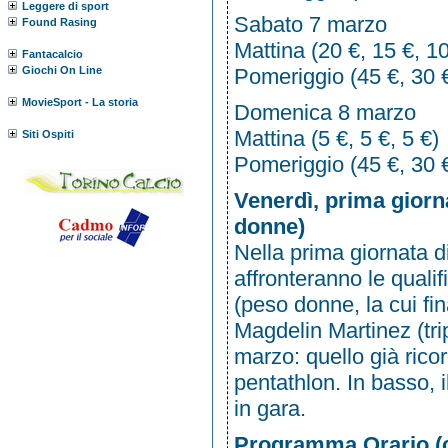
Leggere di sport
Sabato 7 marzo
Found Rasing
Mattina (20 €, 15 €, 10
Fantacalcio
Giochi On Line
Pomeriggio (45 €, 30 €
MovieSport - La storia
Domenica 8 marzo
Mattina (5 €, 5 €, 5 €)
Siti Ospiti
Pomeriggio (45 €, 30 €
Venerdì, prima giorna
donne)
Nella prima giornata d
affronteranno le quali
(peso donne, la cui fin
Magdelin Martinez (trip
marzo: quello già ricor
pentathlon. In basso, i
in gara.
Programma Orario (c