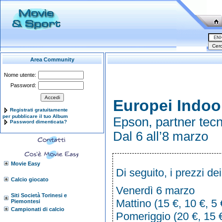
Area Community
Nome utente:
Password:
Europei Indoor
Registrati gratuitamente
per pubblicare il tuo Album
Epson, partner tecno
Password dimenticata?
Dal 6 all’8 marzo
Movie Easy
Di seguito, i prezzi de
Calcio giocato
Venerdì 6 marzo
Siti Società Torinesi e
Mattino (15 €, 10 €, 5 
Piemontesi
Campionati di calcio
Pomeriggio (20 €, 15 €