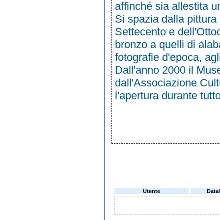
affinché sia allestita
Si spazia dalla pittur
Settecento e dell'Ottoc
bronzo a quelli di ala
fotografie d'epoca, ag
Dall'anno 2000 il Mus
dall'Associazione Cul
l'apertura durante tutt
Utente
Data