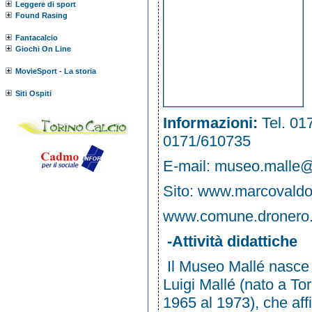
Leggere di sport
Found Rasing
Fantacalcio
Giochi On Line
MovieSport - La storia
Siti Ospiti
Informazioni:
Tel. 01
0171/610735
E-mail:
museo.malle@a
Sito:
www.marcovaldo.
www.comune.dronero.c
-
Attività didattiche
Il Museo Mallé nasce n
Luigi Mallé (nato a Tor
1965 al 1973), che aff