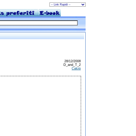
28/12/2008
D_and_T_2
Calcio