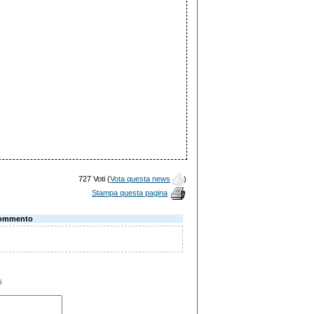
727 Voti (
Vota questa news
)
Stampa questa pagina
ommento
i