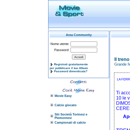
Area Community
Nome utente:
Password:
Il tren
Grande fe
Registrati gratuitamente
per pubblicare il tuo Album
Password dimenticata?
LA FERR
Ti ac
Movie Easy
10 le 
DIMOS
Calcio giocato
CERES
Siti Società Torinesi e
Ape
Piemontesi
Campionati di calcio