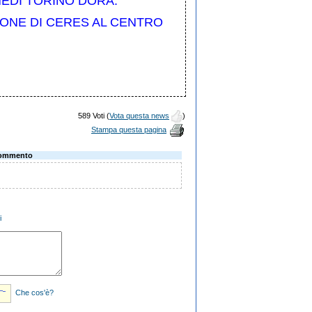
NE
DI TORINO DORA.
IONE DI CERES AL CENTRO
589 Voti (
Vota questa news
)
Stampa questa pagina
ommento
i
Che cos'è?