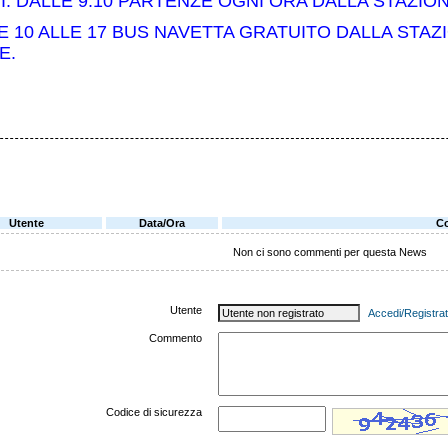
I: DALLE 9.10 PARTENZE OGNI ORA DALLA STAZIO
E 10 ALLE 17 BUS NAVETTA GRATUITO
DALLA STAZ
E.
Utente
Data/Ora
C
Non ci sono commenti per questa News
Utente
Accedi/Registrat
Commento
Codice di sicurezza