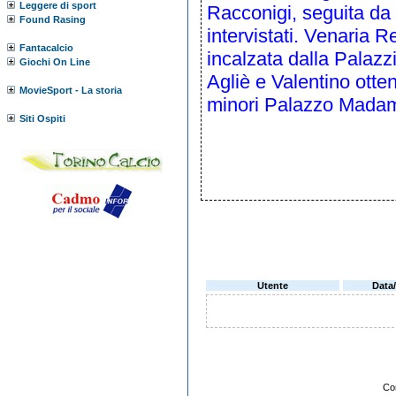
Leggere di sport
Racconigi, seguita da 
Found Rasing
intervistati. Venaria R
Fantacalcio
incalzata dalla Palazzi
Giochi On Line
Agliè e Valentino otte
MovieSport - La storia
minori Palazzo Madam
Siti Ospiti
Utente
Data
Co