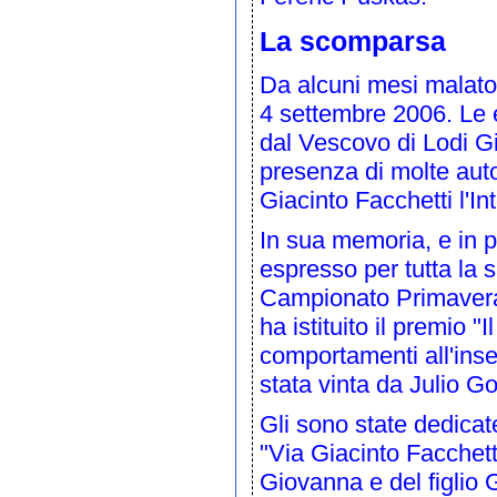
La scomparsa
Da alcuni mesi malato
4 settembre 2006. Le e
dal
Vescovo
di
Lodi
G
presenza di molte auto
Giacinto Facchetti l'In
In sua memoria, e in p
espresso per tutta la s
Campionato Primaver
ha istituito il premio 
comportamenti all'inse
stata vinta da
Julio G
Gli sono state dedicate
"Via Giacinto Facchett
Giovanna e del figlio 