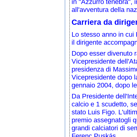
in "Azzurro tenebra",
all'avventura della naz
Carriera da dirige
Lo stesso anno in cui F
il dirigente accompagna
Dopo esser divenuto ra
Vicepresidente dell'
At
presidenza di
Massimo
Vicepresidente dopo l
gennaio
2004
, dopo l
Da Presidente dell'Inte
calcio
e 1
scudetto
, s
stato
Luis Figo
. L'ulti
premio assegnatogli q
grandi calciatori di 
Ferenc Puskás
.