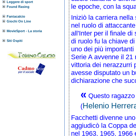
Leggere di sport
le epoche, con la squa
Found Rasing
Iniziò la carriera nell
Fantacalcio
Giochi On Line
nel ruolo di attaccan
MovieSport - La storia
all'Inter per il finale d
di ruolo fu la chiave d
Siti Ospiti
uno dei più importanti d
Serie A avvenne il
21 
vittoria dei nerazzurr
avesse disputato un bu
dichiarazione che succ
«
Questo ragazzo s
Helenio Herrer
(
Facchetti divenne uno 
aggiudicò la
Coppa de
nel
1963
,
1965
,
1966