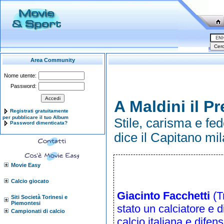
Area Community
Nome utente:
Password:
A Maldini il P
Registrati gratuitamente
per pubblicare il tuo Album
Stile, carisma e fed
Password dimenticata?
dice il Capitano mil
Movie Easy
Calcio giocato
Giacinto Facchetti
(
T
Siti Società Torinesi e
Piemontesi
stato un
calciatore
e
d
Campionati di calcio
calcio italiana
e
difen