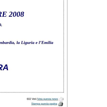
E 2008
O.
mbardia, la Liguria e l’Emilia
RA
602 Voti (
Vota questa news
)
Stampa questa pagina