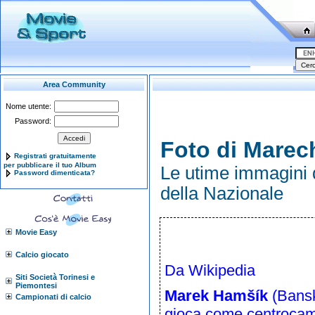
Area Community
Nome utente:
Password:
Foto di Marec
Registrati gratuitamente
per pubblicare il tuo Album
Le utime immagini 
Password dimenticata?
della Nazionale
Movie Easy
Calcio giocato
Da Wikipedia
Siti Società Torinesi e
Piemontesi
Marek Hamšík
(
Bansk
Campionati di calcio
gioca come
centrocam