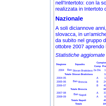
nell'
Intertoto
: con la s
realizzata in
Intertoto
d
Nazionale
A soli diciannove anni,
slovacca
, in un'amich
da subito nel gruppo d
ottobre
2007
aprendo 
Statistiche aggiornate
Campio
Stagione
Squadra
Comp
Pr
2004
2a Div.
1
Slovan Bratislava
Totale Slovan Bratislava
1
2004-05
A
1
2005-06
B
2
Brescia
2006-07
B
4
Totale Brescia
6
2007-08
A
3
Napoli
2008-09
A
6
Totale Napoli
4
Totale
10