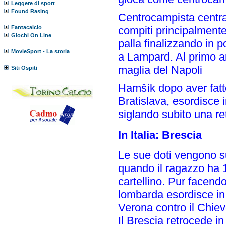
Leggere di sport
Found Rasing
Centrocampista centra
Fantacalcio
compiti principalmente
Giochi On Line
palla finalizzando in
MovieSport - La storia
a Lampard. Al primo an
maglia del Napoli
Siti Ospiti
Hamšík dopo aver fatto 
Bratislava
, esordisce 
siglando subito una re
In Italia: Brescia
Le sue doti vengono su
quando il ragazzo ha 1
cartellino. Pur facend
lombarda
esordisce i
Verona
contro il
Chiev
Il Brescia retrocede i