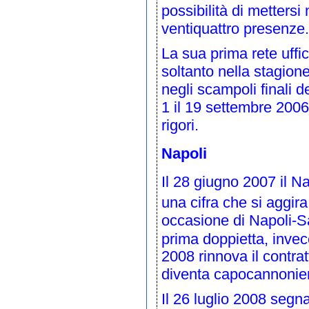
possibilità di metters
ventiquattro presenze.
La sua prima rete uffic
soltanto nella
stagion
negli scampoli finali d
1 il
19 settembre
2006
rigori
.
Napoli
Il
28 giugno
2007
il N
una cifra che si aggira 
occasione di
Napoli
-
S
prima doppietta, invece
2008
rinnova il contrat
diventa capocannonier
Il
26 luglio
2008
segna 