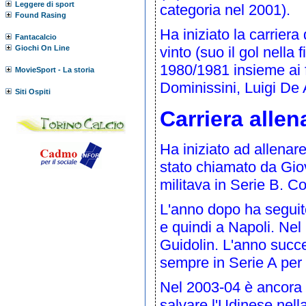
Leggere di sport
categoria nel 2001).
Found Rasing
Ha iniziato la carrier
Fantacalcio
Giochi On Line
vinto (suo il gol nella
1980/1981 insieme ai f
MovieSport - La storia
Dominissini
,
Luigi De 
Siti Ospiti
Carriera allen
Ha iniziato ad allenare g
stato chiamato da
Gio
militava in
Serie B
. C
L'anno dopo ha segui
e quindi a
Napoli
. Nel
Guidolin
. L'anno succ
sempre in
Serie A
per 
Nel
2003-04
è ancora
salvare l'Udinese nell