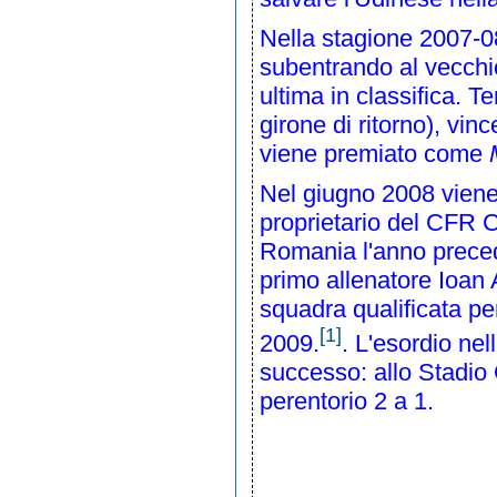
Nella stagione
2007-0
subentrando al vecchio
ultima in classifica. T
girone di ritorno), vin
viene premiato come
Nel
giugno
2008
viene
proprietario del
CFR C
Romania
l'anno prece
primo allenatore
Ioan
squadra qualificata per
[1]
2009
.
. L'esordio ne
successo: allo
Stadio
perentorio 2 a 1.