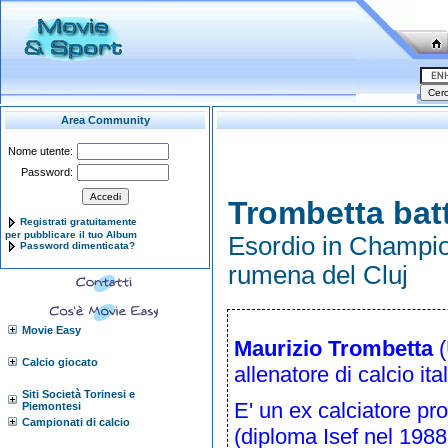
Area Community
Nome utente:
Password:
Trombetta batt
Registrati gratuitamente
per pubblicare il tuo Album
Esordio in Champion
Password dimenticata?
rumena del Cluj
Movie Easy
Maurizio Trombetta
(
Calcio giocato
allenatore di calcio
ita
Siti Società Torinesi e
E' un ex calciatore pro
Piemontesi
Campionati di calcio
(diploma Isef nel
1988