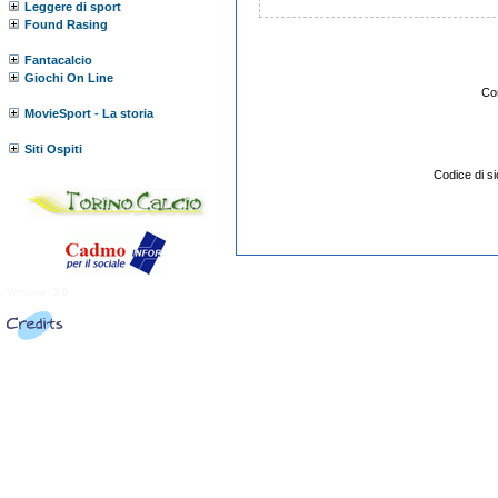
Leggere di sport
Found Rasing
Fantacalcio
Giochi On Line
Co
MovieSport - La storia
Siti Ospiti
Codice di 
Versione:
3.0