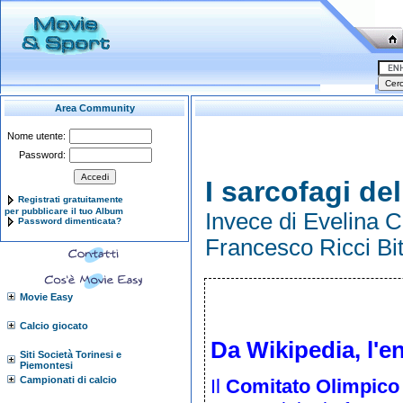
Area Community
Nome utente:
Password:
I sarcofagi de
Registrati gratuitamente
per pubblicare il tuo Album
Invece di Evelina Ch
Password dimenticata?
Francesco Ricci Bit
Movie Easy
Calcio giocato
Da Wikipedia, l'en
Siti Società Torinesi e
Piemontesi
Campionati di calcio
Il
Comitato Olimpico 