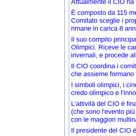
Attualmente il CIO ha
È composto da 115 mem
Comitato sceglie i pr
rimane in carica 8 ann
Il suo compito princip
Olimpici. Riceve le ca
invernali
, e procede a
Il CIO coordina i comit
che assieme formano 
I
simboli olimpici
, i
cin
credo olimpico
e l'
inno
L'attività del CIO è fin
(che sono l'evento più
con le maggiori
multin
Il presidente del CIO 