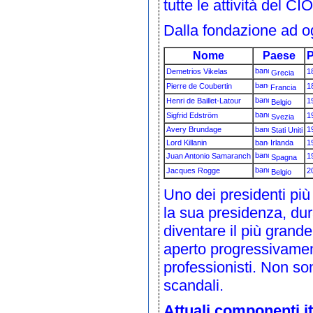
tutte le attività del CIO
Dalla fondazione ad og
Nome
Paese
P
Demetrios Vikelas
1
Grecia
Pierre de Coubertin
1
Francia
Henri de Baillet-Latour
1
Belgio
Sigfrid Edström
1
Svezia
Avery Brundage
1
Stati Uniti
Lord Killanin
Irlanda
1
Juan Antonio Samaranch
1
Spagna
Jacques Rogge
2
Belgio
Uno dei presidenti più
la sua presidenza, dura
diventare il più grande
aperto progressivamente
professionisti. Non son
scandali.
Attuali componenti it