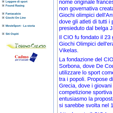
nome originale
france
Leggere di sport
Found Rasing
non governativa crea
Giochi olimpici
dell'
An
Fantacalcio
Giochi On Line
dove gli atleti di tutt
MovieSport - La storia
presieduto dal
belga
J
Siti Ospiti
Il CIO fu fondato il
23 
Giochi Olimpici dell'
Vikelas
.
La fondazione del CIO 
Sorbona
, dove De Cou
utilizzare lo sport c
tra i popoli. Propose 
Grecia, dove i giovani
competizione sportiva 
entusiasmo la proposta
si sarebbe svolta nel