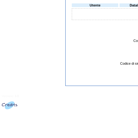
Utente
Data
Co
Codice di 
Versione:
3.0