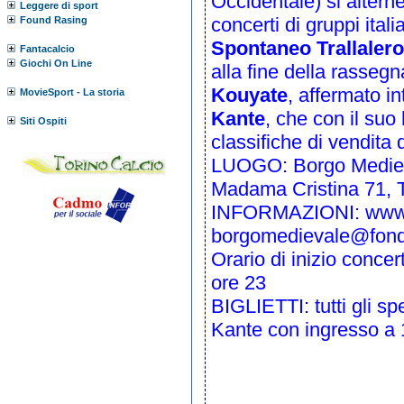
Occidentale) si alterne
Leggere di sport
concerti di gruppi itali
Found Rasing
Spontaneo Trallalero
Fantacalcio
Giochi On Line
alla fine della rassegna
Kouyate
, affermato i
MovieSport - La storia
Kante
, che con il suo
Siti Ospiti
classifiche di vendita d
LUOGO: Borgo Medieval
Madama Cristina 71, 
INFORMAZIONI:
www.
borgomedievale@fonda
Orario di inizio concer
ore 23
BIGLIETTI: tutti gli sp
Kante con ingresso a 