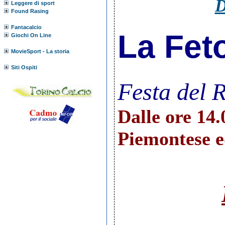
D
Leggere di sport
Found Rasing
Fantacalcio
La Fet
Giochi On Line
MovieSport - La storia
Siti Ospiti
Festa del R
Dalle ore 14.
Piemontese e