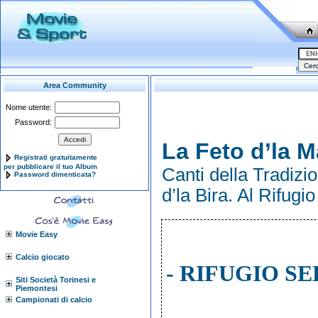
Area Community
Nome utente:
Password:
La Feto d’la 
Registrati gratuitamente
per pubblicare il tuo Album
Canti della Tradizi
Password dimenticata?
d’la Bira. Al Rifugio
Movie Easy
Calcio giocato
- RIFUGIO SE
Siti Società Torinesi e
Piemontesi
Campionati di calcio