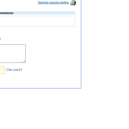
Stampa questa pagina
ommento
i
Che cos'è?