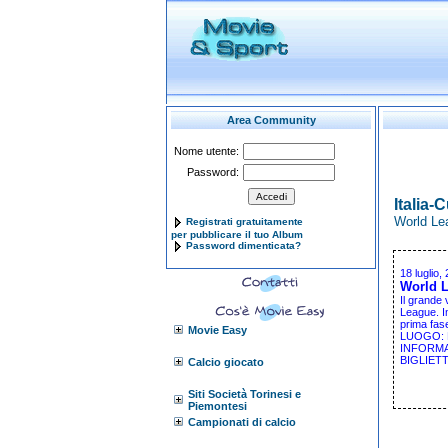
Area Community
Nome utente:
Password:
Italia-
World Lea
Registrati gratuitamente
per pubblicare il tuo Album
Password dimenticata?
18 luglio,
World L
Il grande 
League. Im
prima fase
Movie Easy
LUOGO: Pa
INFORMA
BIGLIETTI:
Calcio giocato
Siti Società Torinesi e
Piemontesi
Campionati di calcio