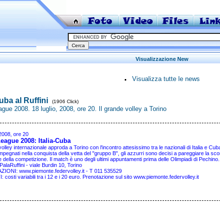
Visualizzazione New
Visualizza tutte le news
Cuba al Ruffini
(1906 Click)
gue 2008. 18 luglio, 2008, ore 20. Il grande volley a Torino
 2008, ore 20
eague 2008: Italia-Cuba
volley internazionale approda a Torino con l'incontro attesissimo tra le nazionali di Italia e Cuba,
pegnati nella conquista della vetta del "gruppo B", gli azzurri sono decisi a pareggiare la sconfi
 della competizione. Il match è uno degli ultimi appuntamenti prima delle Olimpiadi di Pechino.
laRuffini - viale Burdin 10, Torino
ZIONI:
www.piemonte.federvolley.it
- T 011 535529
 costi variabili tra i 12 e i 20 euro. Prenotazione sul sito
www.piemonte.federvolley.it