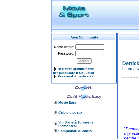
Area Community
Nome utente:
Password:
Derric
La creati
Registrati gratuitamente
per pubblicare il tuo Album
Password dimenticata?
Movie Easy
Calcio giocato
Siti Società Torinesi e
Piemontesi
"
Premiar
Campionati di calcio
regional
perche n