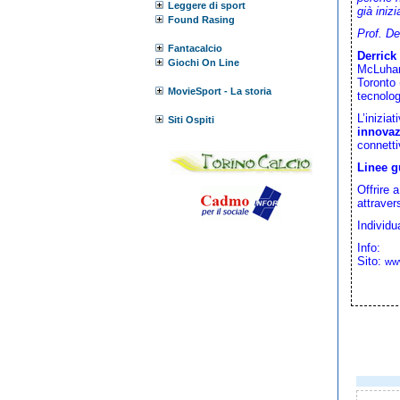
Leggere di sport
già inizi
Found Rasing
Prof. De
Fantacalcio
Derrick
Giochi On Line
McLuhan 
Toronto 
MovieSport - La storia
tecnolog
L’inizia
Siti Ospiti
innovazi
connetti
Linee gu
Offrire a
attraver
Individu
Info:
Sito:
www