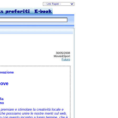
30/05/2008
Movie&Sport
Futuro
ovazione
hove
fia
ino
 premiare e stimolare la creatività locale e
o che possiamo unire le nostre menti sul web,
amo con questo incontro a lungo termine, che è