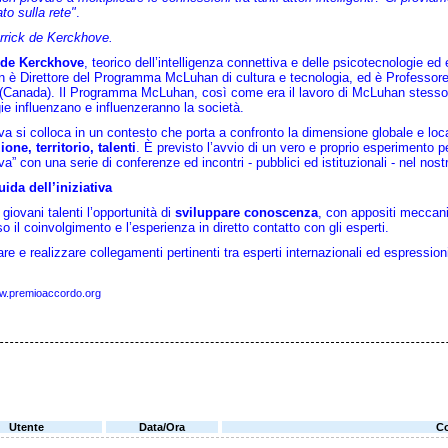
ato sulla rete"
.
rrick de Kerckhove.
 de Kerckhove
, teorico dell’intelligenza connettiva e delle psicotecnologie ed
è Direttore del Programma McLuhan di cultura e tecnologia, ed è Professore d
(Canada). Il Programma McLuhan, così come era il lavoro di McLuhan stesso,
ie influenzano e influenzeranno la società.
tiva si colloca in un contesto che porta a confronto la dimensione globale e loc
one, territorio, talenti
. È previsto l’avvio di un vero e proprio esperimento per
va” con una serie di conferenze ed incontri - pubblici ed istituzionali - nel nostro
ida dell’iniziativa
 giovani talenti l’opportunità di
sviluppare conoscenza
, con appositi meccanis
so il coinvolgimento e l’esperienza in diretto contatto con gli esperti.
are e realizzare collegamenti pertinenti tra esperti internazionali ed espressioni d
.premioaccordo.org
Utente
Data/Ora
C