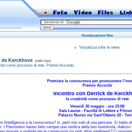
Visualizzazione New
Visualizza tutte le news
k de Kerckhove
(1895 Click)
vità come processo di rete. Premio Accordo.
Premiare la conoscenza per promuovere l’inn
Premio Accordo
Incontro con Derrick de Kerck
la creatività come processo di rete
Venerdì 30 maggio - ore 15:00
Sala Lauree - Facoltà di Lettere e Filoso
Palazzo Nuovo via Sant’Ottavio 20 - Tor
e l'intelligenza e la conoscenza? sì, però non solo di una persona. Si tratta di
e. I Piemontesi hanno fatto sempre una verifica della loro inventività. Adess
on provare a moltiplicare le connessioni tra tanti attori intelligenti? Ci provi