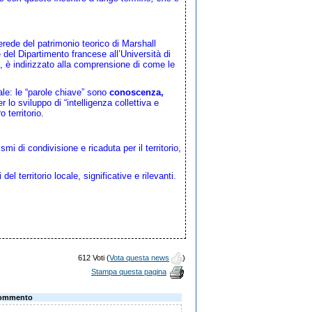
 erede del patrimonio teorico di Marshall
el Dipartimento francese all’Università di
 è indirizzato alla comprensione di come le
ale: le “parole chiave” sono
conoscenza,
 lo sviluppo di “intelligenza collettiva e
 territorio.
mi di condivisione e ricaduta per il territorio,
el territorio locale, significative e rilevanti.
612 Voti (
Vota questa news
)
Stampa questa pagina
ommento