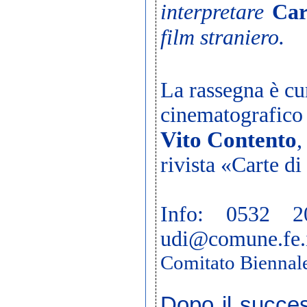
interpretare
Car
film straniero
.
La rassegna è cur
cinematografico
Vito Contento
,
rivista «Carte d
Info: 0532 2
udi@comune.fe.
Comitato Biennal
Dopo il succes