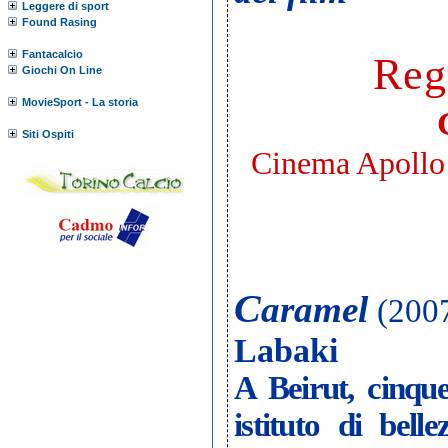
Leggere di sport
Found Rasing
Fantacalcio
Reg
Giochi On Line
MovieSport - La storia
Siti Ospiti
Cinema Apollo (
C
aramel
(200
Labaki
A Beirut, cinqu
istituto di bell