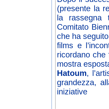
(presente la r
la rassegna 
Comitato Bienn
che ha seguito
films e l’inco
ricordano che f
mostra esposta
Hatoum
, l’ar
grandezza, al
iniziative