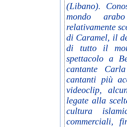
(Libano).
Conos
mondo arabo
relativamente sc
di Caramel, il d
di tutto il m
spettacolo a Be
cantante Carla
cantanti più ac
videoclip, alcu
legate alla scel
cultura islam
commerciali, f