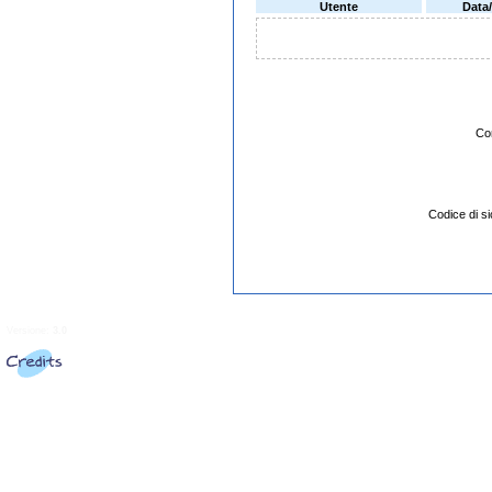
Utente
Data
Co
Codice di 
Versione:
3.0