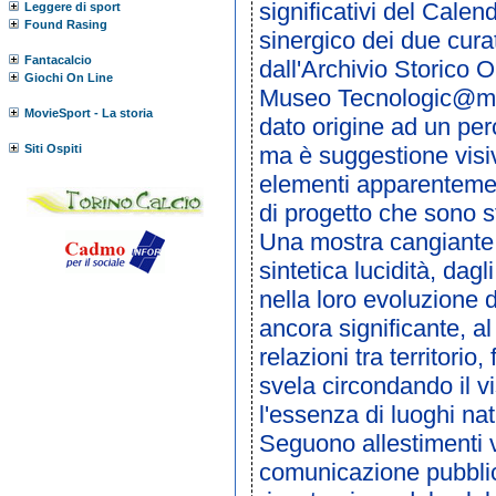
significativi del Cale
Leggere di sport
Found Rasing
sinergico dei due cur
Fantacalcio
dall'Archivio Storico O
Giochi On Line
Museo Tecnologic@mente
MovieSport - La storia
dato origine ad un per
Siti Ospiti
ma è suggestione visiva
elementi apparentemente
di progetto che sono s
Una mostra cangiante ne
sintetica lucidità, dag
nella loro evoluzione 
ancora significante, a
relazioni tra territorio
svela circondando il vi
l'essenza di luoghi nat
Seguono allestimenti v
comunicazione pubblici