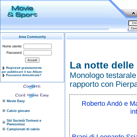
Area Community
Nome utente:
Password:
La notte delle
Registrati gratuitamente
per pubblicare il tuo Album
Monologo testarale 
Password dimenticata?
rapporto con Pierpa
Movie Easy
Roberto Andò e Mar
in
Calcio giocato
Siti Società Torinesi e
Piemontesi
Campionati di calcio
Brani di Leonardo Scia